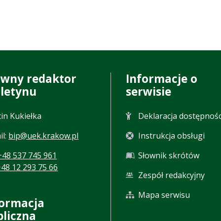
ówny redaktor
Informacje o
uletynu
serwisie
in Kukiełka
Deklaracja dostępnośc
il:
bip@uek.krakow.pl
Instrukcja obsługi
+48 537 745 961
Słownik skrótów
+48 12 293 75 66
Zespół redakcyjny
Mapa serwisu
formacja
bliczna