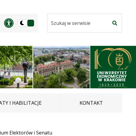
Szukaj
Panel dostosowania ułatwi
Przełącz
w
Szukaj
na
serwisie
wersję
ciemną
TY I HABILITACJE
KONTAKT
ium Elektorów i Senatu