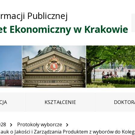
Przejdź do treści
Przejdź do mapy
Przejdź do
ormacji Publicznej
głównego menu
serwisu
et Ekonomiczny w Krakowie
CJA
KSZTAŁCENIE
DOKTORA
028
Protokoły wyborcze
auk o Jakości i Zarządzania Produktem z wyborów do Koleg