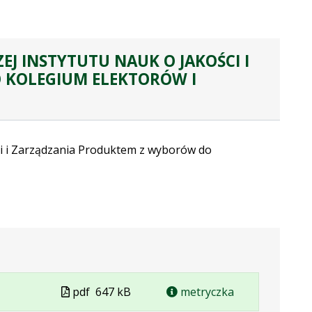
 INSTYTUTU NAUK O JAKOŚCI I
 KOLEGIUM ELEKTORÓW I
i i Zarządzania Produktem z wyborów do
Plik
pdf
647 kB
metryczka
w