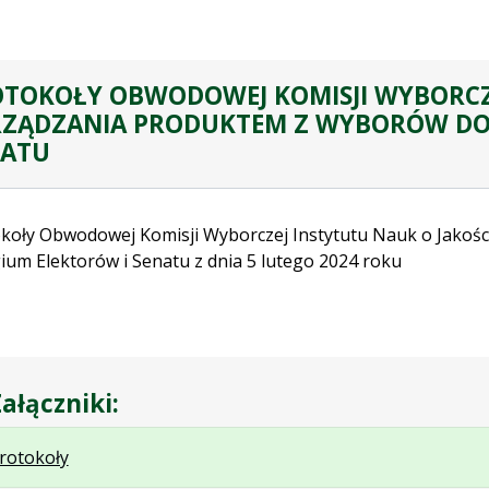
TOKOŁY OBWODOWEJ KOMISJI WYBORCZEJ
ZĄDZANIA PRODUKTEM Z WYBORÓW DO
NATU
koły Obwodowej Komisji Wyborczej Instytutu Nauk o Jakośc
ium Elektorów i Senatu z dnia 5 lutego 2024 roku
ałączniki:
.
.
.
rotokoły
Plik
Rozmiar
Otwiera