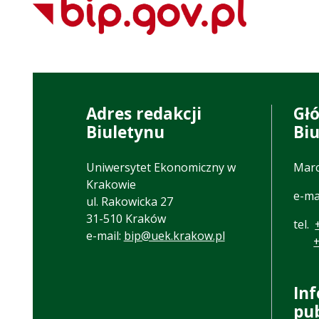
Adres redakcji
Gł
Biuletynu
Bi
Uniwersytet Ekonomiczny w
Marc
Krakowie
e-ma
ul. Rakowicka 27
31-510 Kraków
tel.
e-mail:
bip@uek.krakow.pl
In
pu