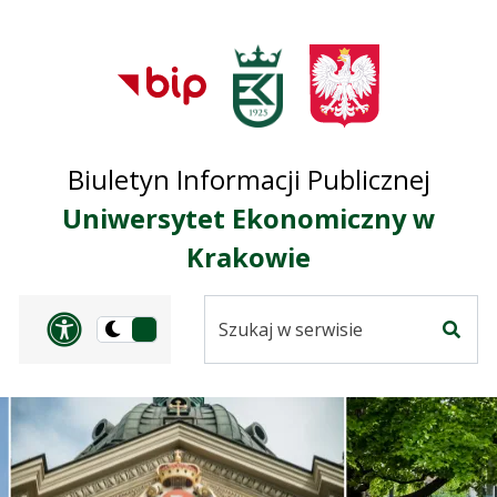
Przejdź do treści
Przejdź do mapy
Przejdź do
głównego menu
serwisu
Biuletyn Informacji Publicznej
Uniwersytet Ekonomiczny w
Krakowie
Szukaj
Panel dostosowania ułat
Przełącz
w
Szuka
na
serwisie
wersję
ciemną