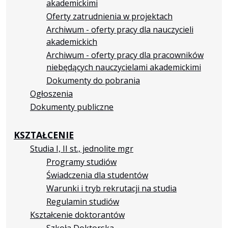
akademickimi
Oferty zatrudnienia w projektach
Archiwum - oferty pracy dla nauczycieli
akademickich
Archiwum - oferty pracy dla pracowników
niebędących nauczycielami akademickimi
Dokumenty do pobrania
Ogłoszenia
Dokumenty publiczne
KSZTAŁCENIE
Studia I, II st., jednolite mgr
Programy studiów
Świadczenia dla studentów
Warunki i tryb rekrutacji na studia
Regulamin studiów
Kształcenie doktorantów
Szkoła Doktorska