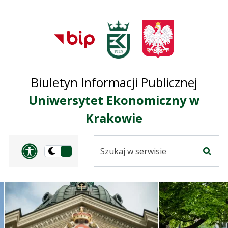
Przejdź do treści
Przejdź do mapy
Przejdź do
głównego menu
serwisu
Biuletyn Informacji Publicznej
Uniwersytet Ekonomiczny w
Krakowie
Szukaj
Panel dostosowania ułat
Przełącz
w
Szuka
na
serwisie
wersję
ciemną