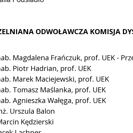
ZELNIANA ODWOŁAWCZA KOMISJA DY
hab. Magdalena Frańczuk, prof. UEK - Pr
hab. Piotr Hadrian, prof. UEK
hab. Marek Maciejewski, prof. UEK
hab. Tomasz Maślanka, prof. UEK
hab. Agnieszka Wałęga, prof. UEK
inż. Urszula Balon
Marcin Kędzierski
Jacek Lachner