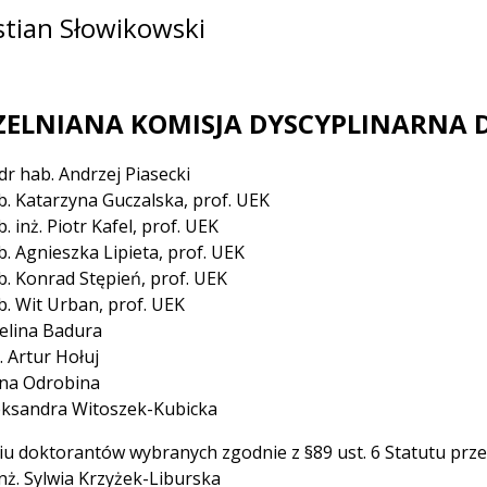
stian Słowikowski
ZELNIANA KOMISJA DYSCYPLINARNA
 dr hab. Andrzej Piasecki
b. Katarzyna Guczalska, prof. UEK
. inż. Piotr Kafel, prof. UEK
b. Agnieszka Lipieta, prof. UEK
b. Konrad Stępień, prof. UEK
b. Wit Urban, prof. UEK
elina Badura
. Artur Hołuj
na Odrobina
eksandra Witoszek-Kubicka
iu doktorantów wybranych zgodnie z §89 ust. 6 Statutu pr
nż. Sylwia Krzyżek-Liburska