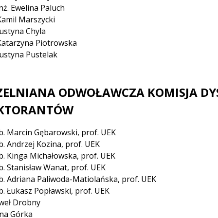
nż. Ewelina Paluch
amil Marszycki
ustyna Chyla
atarzyna Piotrowska
ustyna Pustelak
ZELNIANA ODWOŁAWCZA KOMISJA DYS
KTORANTÓW
b. Marcin Gębarowski, prof. UEK
b. Andrzej Kozina, prof. UEK
b. Kinga Michałowska, prof. UEK
b. Stanisław Wanat, prof. UEK
b. Adriana Paliwoda-Matiolańska, prof. UEK
b. Łukasz Popławski, prof. UEK
weł Drobny
na Górka