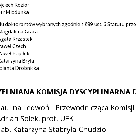
jciech Kozioł
otr Miodunka
iu doktorantów wybranych zgodnie z §89 ust. 6 Statutu pr
Magdalena Graca
gata Krząstek
aweł Czech
aweł Bajołek
atarzyna Bryła
olanta Drobnicka
ZELNIANA KOMISJA DYSCYPLINARNA 
Paulina Ledwoń - Przewodnicząca Komisji
Adrian Solek, prof. UEK
hab. Katarzyna Stabryła-Chudzio