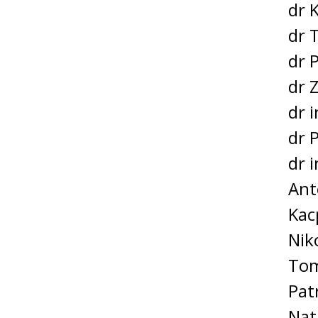
dr 
dr 
dr 
dr 
dr 
dr 
dr 
Ant
Kac
Nik
Tom
Pat
Nat