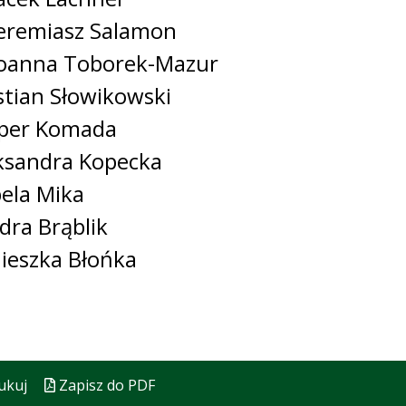
Jeremiasz Salamon
Joanna Toborek-Mazur
stian Słowikowski
per Komada
ksandra Kopecka
bela Mika
dra Brąblik
ieszka Błońka
ukuj
Zapisz do PDF