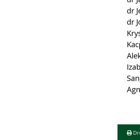
dr 
dr 
Kry
Kac
Ale
Iza
San
Agn
Dr