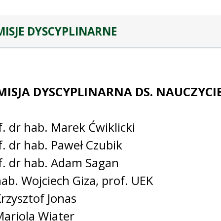
ISJE DYSCYPLINARNE
MISJA DYSCYPLINARNA DS. NAUCZYCI
f. dr hab. Marek Ćwiklicki
f. dr hab. Paweł Czubik
f. dr hab. Adam Sagan
hab. Wojciech Giza, prof. UEK
Krzysztof Jonas
Mariola Wiater