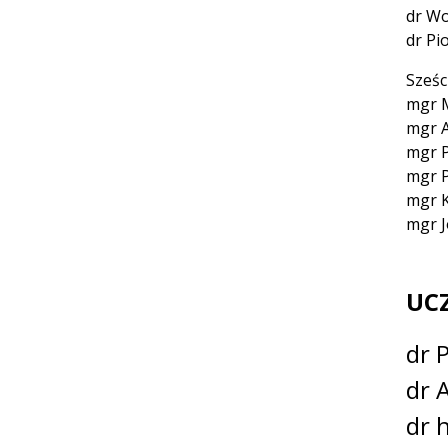
dr Wo
dr Pi
Sześc
mgr 
mgr A
mgr P
mgr P
mgr K
mgr J
UC
dr 
dr 
dr 