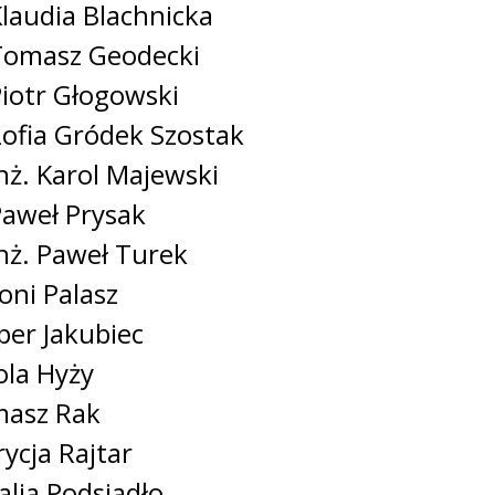
Klaudia Blachnicka
Tomasz Geodecki
Piotr Głogowski
Zofia Gródek Szostak
inż. Karol Majewski
Paweł Prysak
inż. Paweł Turek
oni Palasz
per Jakubiec
ola Hyży
asz Rak
rycja Rajtar
alia Podsiadło