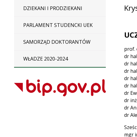
Kry
DZIEKANI I PRODZIEKANI
PARLAMENT STUDENCKI UEK
UC
SAMORZĄD DOKTORANTÓW
prof.
dr ha
WŁADZE 2020-2024
dr hab
dr ha
dr ha
dr ha
dr Ew
dr inż
dr An
dr Al
Sześc
mgr i