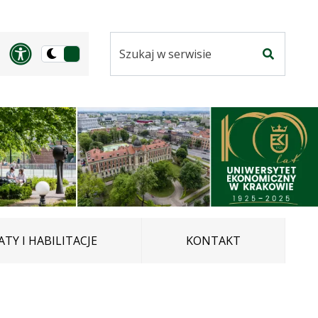
Szukaj
Panel dostosowania ułatwi
Przełącz
w
Szukaj
na
serwisie
wersję
ciemną
TY I HABILITACJE
KONTAKT