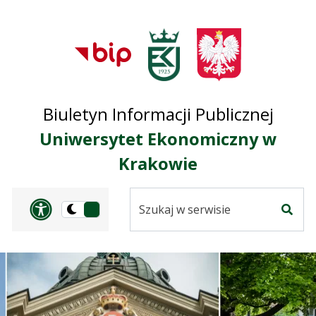
Przejdź do treści
Przejdź do mapy
Przejdź do
głównego menu
serwisu
Biuletyn Informacji Publicznej
Uniwersytet Ekonomiczny w
Krakowie
Szukaj
Panel dostosowania ułat
Przełącz
w
Szuka
na
serwisie
wersję
ciemną