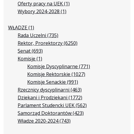
Oferty pracy na UEK
(1)
Wybory 2024-2028
(1)
WŁADZE
(1)
Rada Uczelni
(735)
Rektor, Prorektorzy
(6250)
Senat
(693)
Komisje
(1)
Komisje Dyscyplinarne
(771)
Komisje Rektorskie
(1027)
Komisje Senackie
(991)
Rzecznicy dyscyplinarni
(463)
Dziekani i Prodziekani
(1772)
Parlament Studencki UEK
(562)
Samorząd Doktorantów
(423)
Władze 2020-2024
(743)