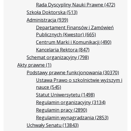
Rada Dyscypliny Nauki Prawne
(472)
Szkoła Doktorska
(513)
Administracja
(939)
Departament Finansów i Zamówień
Publicznych (Kwestor)
(665)
Centrum Marki i Komunikacji
(490)
Kancelaria Rektora
(847)
Schemat organizacyjny
(798)
Akty prawne
(1)
Podstawy prawne funkcjonowania
(30370)
Ustawa Prawo o szkolnictwie wyższym i
nauce
(545)
Statut Uniwersytetu
(1498)
Regulamin organizacyjny
(3134)
Regulamin pracy
(2890)
Regulamin wynagradzania
(2853)
Uchwały Senatu
(13843)