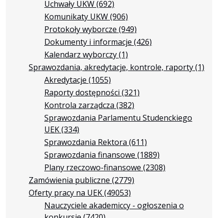
Uchwały UKW
(692)
Komunikaty UKW
(906)
Protokoły wyborcze
(949)
Dokumenty i informacje
(426)
Kalendarz wyborczy
(1)
Sprawozdania, akredytacje, kontrole, raporty
(1)
Akredytacje
(1055)
Raporty dostępności
(321)
Kontrola zarządcza
(382)
Sprawozdania Parlamentu Studenckiego
UEK
(334)
Sprawozdania Rektora
(611)
Sprawozdania finansowe
(1889)
Plany rzeczowo-finansowe
(2308)
Zamówienia publiczne
(2779)
Oferty pracy na UEK
(49053)
Nauczyciele akademiccy - ogłoszenia o
konkursie
(7420)