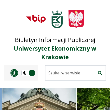
Przejdź do treści
Przejdź do mapy
Przejdź do
głównego menu
serwisu
Biuletyn Informacji Publicznej
Uniwersytet Ekonomiczny w
Krakowie
Szukaj
Panel dostosowania ułat
Przełącz
w
Szuka
na
serwisie
wersję
ciemną