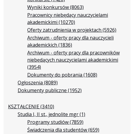
Wyniki konkursów
(8063)
Pracownicy niebędący nauczycielami
akademickimi
(10270)
Oferty zatrudnienia w projektach
(5926)
Archiwum - oferty pracy dla nauczycieli
akademickich
(1836)
Archiwum - oferty pracy dla pracowników
niebędących nauczycielami akademickimi
(3954)
Dokumenty do pobrania
(1608)
Ogłoszenia
(8089)
Dokumenty publiczne
(1952)
KSZTAŁCENIE
(3410)
Studia I, II st., jednolite mgr
(1)
Programy studiów
(7859)
Świadczenia dla studentów
(659)