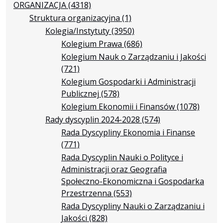
ORGANIZACJA
(4318)
Struktura organizacyjna
(1)
Kolegia/Instytuty
(3950)
Kolegium Prawa
(686)
Kolegium Nauk o Zarządzaniu i Jakości
(721)
Kolegium Gospodarki i Administracji
Publicznej
(578)
Kolegium Ekonomii i Finansów
(1078)
Rady dyscyplin 2024-2028
(574)
Rada Dyscypliny Ekonomia i Finanse
(771)
Rada Dyscyplin Nauki o Polityce i
Administracji oraz Geografia
Społeczno-Ekonomiczna i Gospodarka
Przestrzenna
(553)
Rada Dyscypliny Nauki o Zarządzaniu i
Jakości
(828)