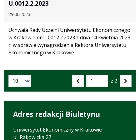
U.0012.2.2023
29.06.2023
Uchwała Rady Uczelni Uniwersytetu Ekonomicznego
w Krakowie nr U.0012.2.2023 z dnia 14 kwietnia 2023
r. w sprawie wynagrodzenia Rektora Uniwersytetu
Ekonomicznego w Krakowie
z 2
Liczba artykułów na stronie:
Przejdź
Poprzednia
Nastę
do
strona
strona
strony
numer
Adres redakcji Biuletynu
Uniwersytet Ekonomiczny w Krakowie
ul. Rakowicka 27