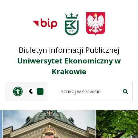
Przejdź do treści
Przejdź do mapy
Przejdź do
głównego menu
serwisu
Biuletyn Informacji Publicznej
Uniwersytet Ekonomiczny w
Krakowie
Szukaj
Panel dostosowania ułat
Przełącz
w
Szuka
na
serwisie
wersję
ciemną