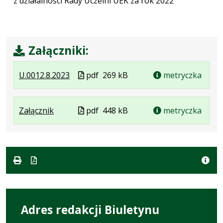
z działalności Rady Uczelni UEK za rok 2022
Załączniki:
.
.
.
Plik
U.0012.8.2023
pdf
269 kB
metryczka
Plik
Rozmiar
Otwiera
w
w
pliku:
się
formacie
.
.
.
Plik
Załącznik
formacie:
269
w
pdf
448 kB
metryczka
Plik
Rozmiar
Otwiera
w
pdf
kB
nowej
w
pliku:
się
formacie
karcie.
formacie:
448
w
pdf
kB
nowej
karcie.
Adres redakcji Biuletynu