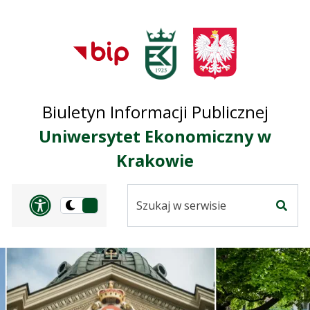
Przejdź do treści
Przejdź do mapy
Przejdź do
głównego menu
serwisu
Biuletyn Informacji Publicznej
Uniwersytet Ekonomiczny w
Krakowie
Szukaj
Panel dostosowania ułat
Przełącz
w
Szuka
na
serwisie
wersję
ciemną