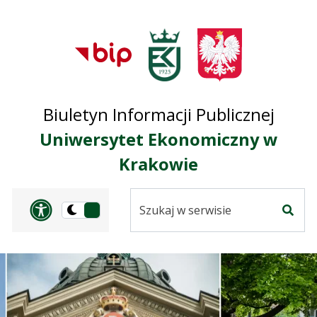
Przejdź do treści
Przejdź do mapy
Przejdź do
głównego menu
serwisu
Biuletyn Informacji Publicznej
Uniwersytet Ekonomiczny w
Krakowie
Szukaj
Panel dostosowania ułat
Przełącz
w
Szuka
na
serwisie
wersję
ciemną