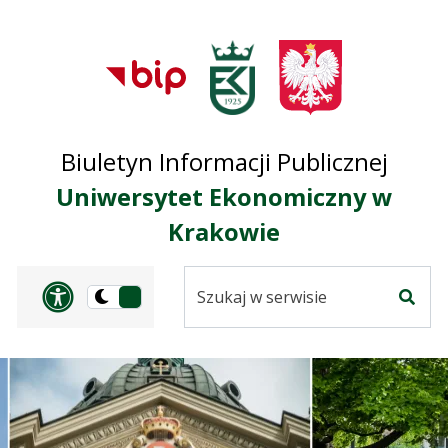
Przejdź do treści
Przejdź do mapy
Przejdź do
głównego menu
serwisu
Biuletyn Informacji Publicznej
Uniwersytet Ekonomiczny w
Krakowie
Szukaj
Panel dostosowania ułat
Przełącz
w
Szuka
na
serwisie
wersję
ciemną