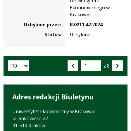
Uniwersytetu
Ekonomicznego w
Krakowie
Uchylone przez:
R.0211.42.2024
Status:
Uchylone
z 8
Liczba artykułów na stronie:
Przejdź
Poprzednia
Nastę
do
strona
strona
strony
numer
Adres redakcji Biuletynu
Uniwersytet Ekonomiczny w Krakowie
ul. Rakowicka 27
31-510 Kraków