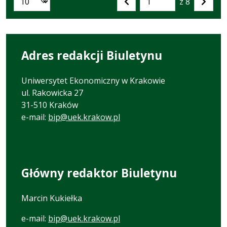
z 8
Liczba artykułów na stronie:
Przejdź
Poprzednia
Nastę
do
strona
strona
strony
numer
Adres redakcji Biuletynu
Uniwersytet Ekonomiczny w Krakowie
ul. Rakowicka 27
31-510 Kraków
e-mail:
bip@uek.krakow.pl
Główny redaktor Biuletynu
Marcin Kukiełka
e-mail:
bip@uek.krakow.pl