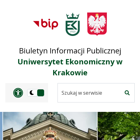
Przejdź do treści
Przejdź do mapy
Przejdź do
głównego menu
serwisu
Biuletyn Informacji Publicznej
Uniwersytet Ekonomiczny w
Krakowie
Szukaj
Panel dostosowania ułat
Przełącz
w
Szuka
na
serwisie
wersję
ciemną