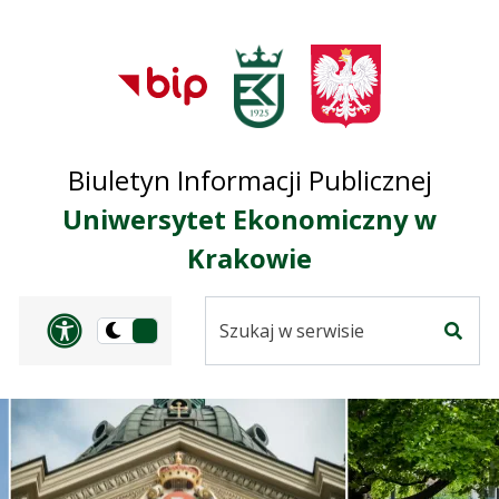
Przejdź do treści
Przejdź do mapy
Przejdź do
głównego menu
serwisu
Biuletyn Informacji Publicznej
Uniwersytet Ekonomiczny w
Krakowie
Szukaj
Panel dostosowania ułat
Przełącz
w
Szuka
na
serwisie
wersję
ciemną