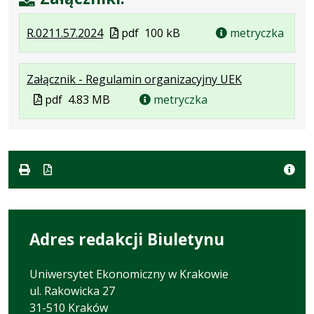
.
.
.
Plik
R.0211.57.2024
pdf
100 kB
metryczka
Plik
Rozmiar
Otwiera
w
w
pliku:
się
formacie
.
.
.
Załącznik - Regulamin organizacyjny UEK
formacie:
100
w
Plik
Rozmiar
Otwiera
Plik
pdf
4.83 MB
pdf
kB
nowej
metryczka
w
pliku:
się
w
karcie.
formacie:
4.83
w
formacie
pdf
MB
nowej
karcie.
Adres redakcji Biuletynu
Uniwersytet Ekonomiczny w Krakowie
ul. Rakowicka 27
31-510 Kraków