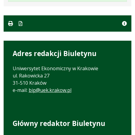
w
formacie:
1.1
w
formacie
pdf
MB
nowej
karcie.
Adres redakcji Biuletynu
Uniwersytet Ekonomiczny w Krakowie
ul. Rakowicka 27
31-510 Kraków
e-mail:
bip@uek.krakow.pl
Główny redaktor Biuletynu