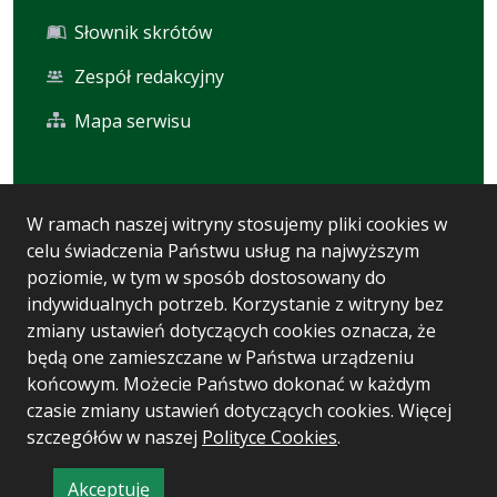
Słownik skrótów
Zespół redakcyjny
Mapa serwisu
Statystyka i dane osobowe
W ramach naszej witryny stosujemy pliki cookies w
celu świadczenia Państwu usług na najwyższym
Statystyki oglądalności
poziomie, w tym w sposób dostosowany do
Ostatnio dodane
indywidualnych potrzeb. Korzystanie z witryny bez
zmiany ustawień dotyczących cookies oznacza, że
Polityka prywatności
będą one zamieszczane w Państwa urządzeniu
końcowym. Możecie Państwo dokonać w każdym
czasie zmiany ustawień dotyczących cookies. Więcej
Wersja systemu: 5.7.0 [93]
szczegółów w naszej
Polityce Cookies
.
Ostatnia aktualizacja BIP: 10.08.2026 10:35
Akceptuję