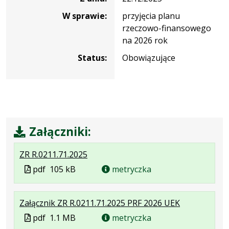
W sprawie:
przyjęcia planu
rzeczowo-finansowego
na 2026 rok
Status:
Obowiązujące
Załączniki:
.
.
.
ZR R.0211.71.2025
Plik
Rozmiar
Otwiera
Plik
pdf
105 kB
metryczka
w
pliku:
się
w
formacie:
105
w
formacie
.
.
.
Załącznik ZR R.0211.71.2025 PRF 2026 UEK
pdf
kB
nowej
Plik
Rozmiar
Otwiera
karcie.
Plik
pdf
1.1 MB
metryczka
w
pliku:
się