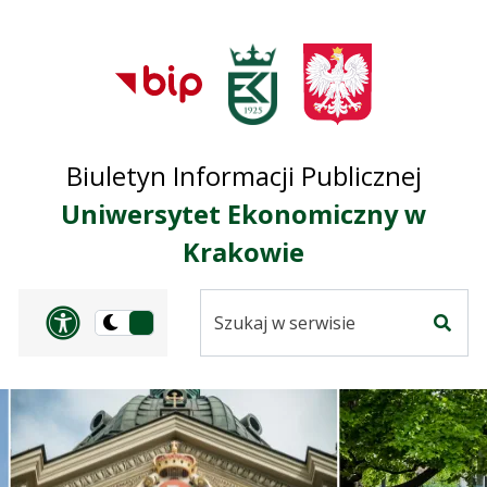
Przejdź do treści
Przejdź do mapy
Przejdź do
głównego menu
serwisu
Biuletyn Informacji Publicznej
Uniwersytet Ekonomiczny w
Krakowie
Szukaj
Panel dostosowania ułat
Przełącz
w
Szuka
na
serwisie
wersję
ciemną