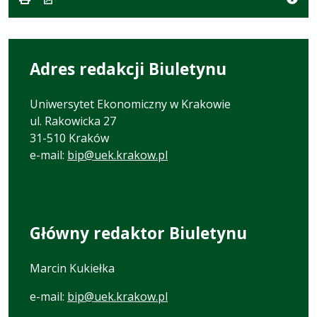
karcie.
Adres redakcji Biuletynu
Uniwersytet Ekonomiczny w Krakowie
ul. Rakowicka 27
31-510 Kraków
e-mail:
bip@uek.krakow.pl
Główny redaktor Biuletynu
Marcin Kukiełka
e-mail:
bip@uek.krakow.pl