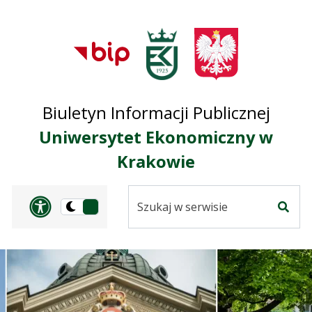
Przejdź do treści
Przejdź do mapy
Przejdź do
głównego menu
serwisu
Biuletyn Informacji Publicznej
Uniwersytet Ekonomiczny w
Krakowie
Szukaj
Panel dostosowania ułat
Przełącz
w
Szuka
na
serwisie
wersję
ciemną