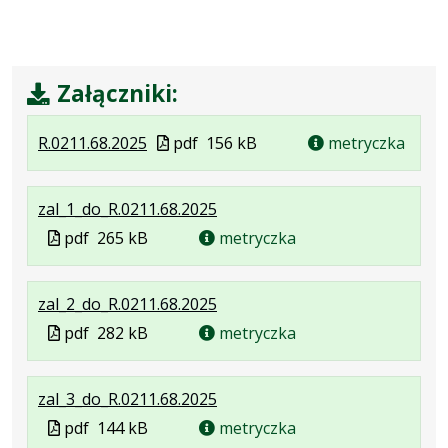
Załączniki:
.
.
.
Plik
R.0211.68.2025
pdf
156 kB
metryczka
Plik
Rozmiar
Otwiera
w
w
pliku:
się
formacie
.
.
.
zal_1_do_R.0211.68.2025
formacie:
156
w
Plik
Rozmiar
Otwiera
Plik
pdf
265 kB
pdf
kB
nowej
metryczka
w
pliku:
się
w
karcie.
formacie:
265
w
formacie
.
.
.
zal_2_do_R.0211.68.2025
pdf
kB
nowej
Plik
Rozmiar
Otwiera
karcie.
Plik
pdf
282 kB
metryczka
w
pliku:
się
w
formacie:
282
w
formacie
.
.
.
zal_3_do_R.0211.68.2025
pdf
kB
nowej
Plik
Rozmiar
Otwiera
karcie.
Plik
pdf
144 kB
metryczka
w
pliku:
się