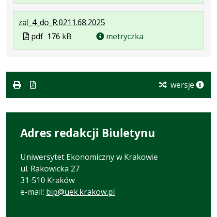
w
formacie:
144
w
formacie
.
.
.
zal_4_do_R.0211.68.2025
pdf
kB
nowej
Plik
Rozmiar
Otwiera
karcie.
Plik
pdf
176 kB
metryczka
w
pliku:
się
w
formacie:
176
w
formacie
pdf
kB
nowej
karcie.
wersje
Adres redakcji Biuletynu
Uniwersytet Ekonomiczny w Krakowie
ul. Rakowicka 27
31-510 Kraków
e-mail:
bip@uek.krakow.pl