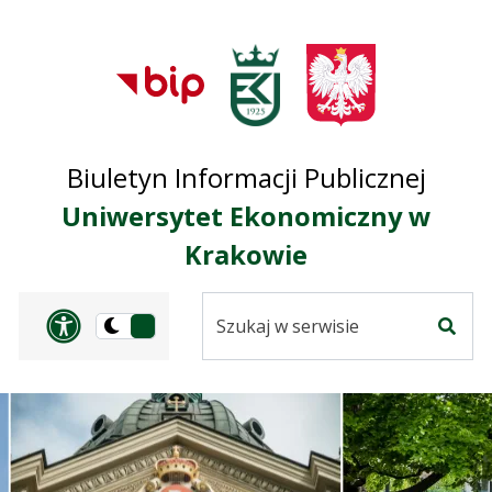
Przejdź do treści
Przejdź do mapy
Przejdź do
głównego menu
serwisu
Biuletyn Informacji Publicznej
Uniwersytet Ekonomiczny w
Krakowie
Szukaj
Panel dostosowania ułat
Przełącz
w
Szuka
na
serwisie
wersję
ciemną