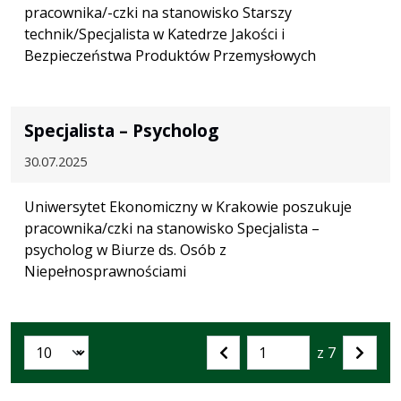
pracownika/-czki na stanowisko Starszy
technik/Specjalista w Katedrze Jakości i
Bezpieczeństwa Produktów Przemysłowych
Specjalista – Psycholog
30.07.2025
Uniwersytet Ekonomiczny w Krakowie poszukuje
pracownika/czki na stanowisko Specjalista –
psycholog w Biurze ds. Osób z
Niepełnosprawnościami
z 7
Liczba artykułów na stronie:
Przejdź
Poprzednia
Nastę
do
strona
strona