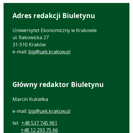
strony
numer
Adres redakcji Biuletynu
Uniwersytet Ekonomiczny w Krakowie
ul. Rakowicka 27
31-510 Kraków
e-mail:
bip@uek.krakow.pl
Główny redaktor Biuletynu
Marcin Kukiełka
e-mail:
bip@uek.krakow.pl
tel.
+48 537 745 961
+48 12 293 75 66