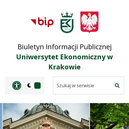
Przejdź do treści
Przejdź do mapy
Przejdź do
głównego menu
serwisu
Biuletyn Informacji Publicznej
Uniwersytet Ekonomiczny w
Krakowie
Szukaj
Panel dostosowania ułat
Przełącz
w
Szuka
na
serwisie
wersję
ciemną