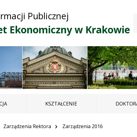
Przejdź do treści
Przejdź do mapy
Przejdź do
ormacji Publicznej
głównego menu
serwisu
et Ekonomiczny w Krakowie
CJA
KSZTAŁCENIE
DOKTORA
Zarządzenia Rektora
Zarządzenia 2016