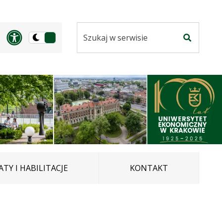
Szukaj
Panel dostosowania ułatwi
Przełącz
w
Szukaj
na
serwisie
wersję
ciemną
TY I HABILITACJE
KONTAKT