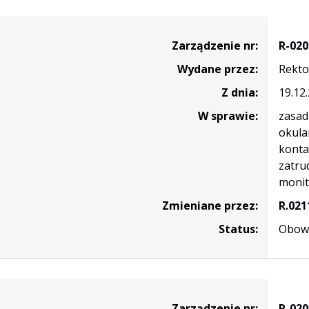
nie
Zarządzenie nr:
R-020
Wydane przez:
Rekto
Z dnia:
19.12
W sprawie:
zasad
okula
konta
zatru
monit
Zmieniane przez:
R.021
Status:
Obowi
nie
Zarządzenie nr:
R-020