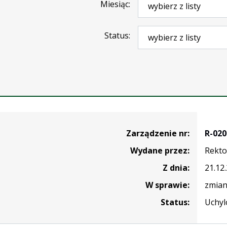
Miesiąc
Status
nie
Zarządzenie nr:
R-020
Wydane przez:
Rekto
Z dnia:
21.12
W sprawie:
zmian
Status:
Uchyl