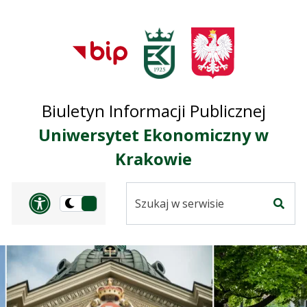
Przejdź do treści
Przejdź do mapy
Przejdź do
głównego menu
serwisu
Biuletyn Informacji Publicznej
Uniwersytet Ekonomiczny w
Krakowie
Szukaj
Panel dostosowania ułat
Przełącz
w
Szuka
na
serwisie
wersję
ciemną