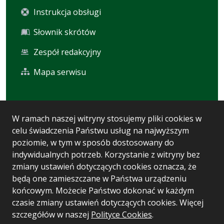
Instrukcja obsługi
Słownik skrótów
Zespół redakcyjny
Mapa serwisu
Statystyka i dane osobowe
W ramach naszej witryny stosujemy pliki cookies w
celu świadczenia Państwu usług na najwyższym
Statystyki oglądalności
poziomie, w tym w sposób dostosowany do
Ostatnio dodane
indywidualnych potrzeb. Korzystanie z witryny bez
zmiany ustawień dotyczących cookies oznacza, że
Polityka prywatności
będą one zamieszczane w Państwa urządzeniu
końcowym. Możecie Państwo dokonać w każdym
czasie zmiany ustawień dotyczących cookies. Więcej
Wersja systemu: 5.7.0 [93]
szczegółów w naszej
Polityce Cookies
.