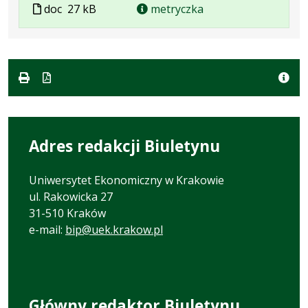
Plik
Rozmiar
Plik
doc
27 kB
metryczka
w
pliku:
w
formacie:
27
formacie
doc
kB
Adres redakcji Biuletynu
Uniwersytet Ekonomiczny w Krakowie
ul. Rakowicka 27
31-510 Kraków
e-mail:
bip@uek.krakow.pl
Główny redaktor Biuletynu