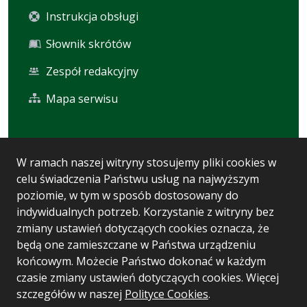
Instrukcja obsługi
Słownik skrótów
Zespół redakcyjny
Mapa serwisu
Statystyka i dane osobowe
W ramach naszej witryny stosujemy pliki cookies w
celu świadczenia Państwu usług na najwyższym
Statystyki oglądalności
poziomie, w tym w sposób dostosowany do
Ostatnio dodane
indywidualnych potrzeb. Korzystanie z witryny bez
zmiany ustawień dotyczących cookies oznacza, że
Polityka prywatności
będą one zamieszczane w Państwa urządzeniu
końcowym. Możecie Państwo dokonać w każdym
czasie zmiany ustawień dotyczących cookies. Więcej
Wersja systemu: 5.7.0 [93]
szczegółów w naszej
Polityce Cookies
.