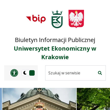
Przejdź do treści
Przejdź do mapy
Przejdź do
głównego menu
serwisu
Biuletyn Informacji Publicznej
Uniwersytet Ekonomiczny w
Krakowie
Szukaj
Panel dostosowania ułat
Przełącz
w
Szuka
na
serwisie
wersję
ciemną