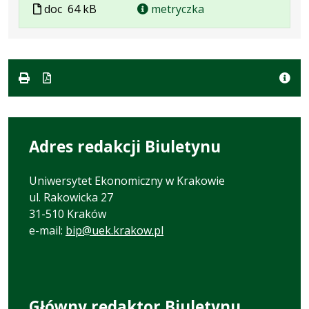
Plik
Rozmiar
Plik
doc
64 kB
metryczka
w
pliku:
w
formacie:
64
formacie
doc
kB
Adres redakcji Biuletynu
Uniwersytet Ekonomiczny w Krakowie
ul. Rakowicka 27
31-510 Kraków
e-mail:
bip@uek.krakow.pl
Główny redaktor Biuletynu