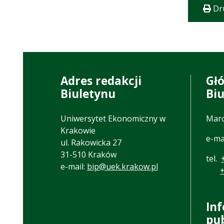
Dr
Adres redakcji
Gł
Biuletynu
Bi
Uniwersytet Ekonomiczny w
Marc
Krakowie
e-ma
ul. Rakowicka 27
31-510 Kraków
tel.
e-mail:
bip@uek.krakow.pl
In
pu