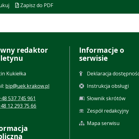
ukuj
Zapisz do PDF
ówny redaktor
Informacje o
uletynu
serwisie
in Kukiełka
Deklaracja dostępnośc
il:
bip@uek.krakow.pl
Instrukcja obsługi
+48 537 745 961
Słownik skrótów
+48 12 293 75 66
Zespół redakcyjny
Mapa serwisu
formacja
bliczna