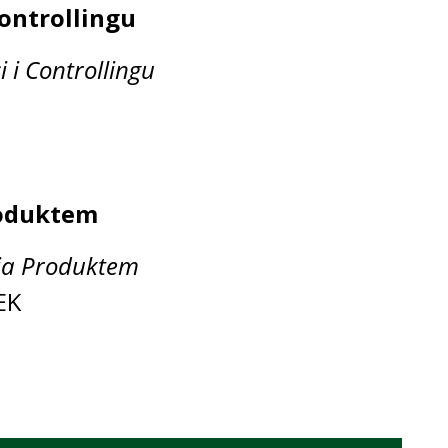
ontrollingu
 i Controllingu
roduktem
nia Produktem
EK