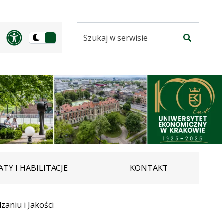
Szukaj
Panel dostosowania ułatwi
Przełącz
w
Szukaj
na
serwisie
wersję
ciemną
TY I HABILITACJE
KONTAKT
aniu i Jakości