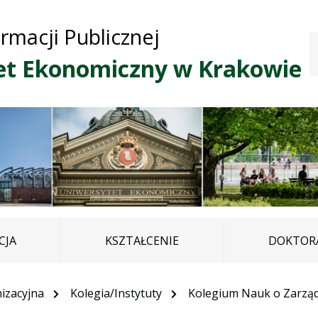
Przejdź do treści
Przejdź do mapy
Przejdź do
ormacji Publicznej
głównego menu
serwisu
et Ekonomiczny w Krakowie
CJA
KSZTAŁCENIE
DOKTORA
izacyjna
Kolegia/Instytuty
Kolegium Nauk o Zarządz