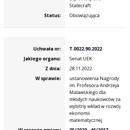
Statecraft
Status:
Obowiązująca
Dane
uchwały
Uchwała nr:
T.0022.90.2022
nr
Jakiego organu:
Senat UEK
T.0022.90.2022
Z dnia:
28.11.2022
W sprawie:
ustanowienia Nagrody
im. Profesora Andrzeja
Malawskiego dla
młodych naukowców za
wybitny wkład w rozwój
ekonomii
matematycznej
W sprawie zmiany
35/2020
,
46/2017