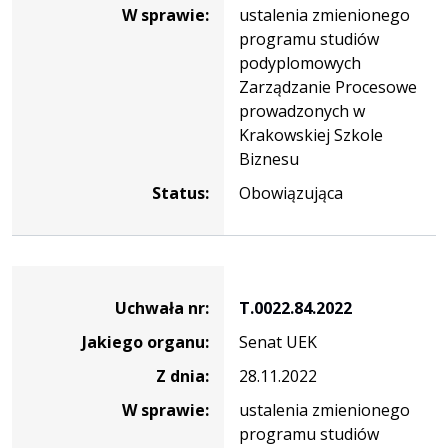
W sprawie:
ustalenia zmienionego
programu studiów
podyplomowych
Zarządzanie Procesowe
prowadzonych w
Krakowskiej Szkole
Biznesu
Status:
Obowiązująca
Dane
uchwały
Uchwała nr:
T.0022.84.2022
nr
Jakiego organu:
Senat UEK
T.0022.84.2022
Z dnia:
28.11.2022
W sprawie:
ustalenia zmienionego
programu studiów