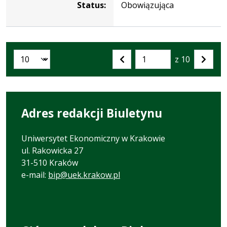
Status:
Obowiązująca
z 10
Liczba artykułów na stronie:
Przejdź
Poprzednia
Nastę
do
strona
strona
strony
numer
Adres redakcji Biuletynu
Uniwersytet Ekonomiczny w Krakowie
ul. Rakowicka 27
31-510 Kraków
e-mail:
bip@uek.krakow.pl