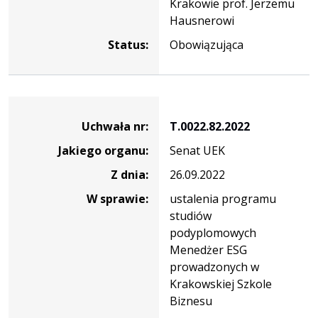
Krakowie prof. Jerzemu
Hausnerowi
Status:
Obowiązująca
Dane
uchwały
Uchwała nr:
T.0022.82.2022
nr
Jakiego organu:
Senat UEK
T.0022.82.2022
Z dnia:
26.09.2022
W sprawie:
ustalenia programu
studiów
podyplomowych
Menedżer ESG
prowadzonych w
Krakowskiej Szkole
Biznesu