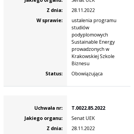
T.0022.86.2022
Z dnia:
28.11.2022
W sprawie:
ustalenia programu
studiów
podyplomowych
Sustainable Energy
prowadzonych w
Krakowskiej Szkole
Biznesu
Status:
Obowiązująca
Dane
uchwały
Uchwała nr:
T.0022.85.2022
nr
Jakiego organu:
Senat UEK
T.0022.85.2022
Z dnia:
28.11.2022