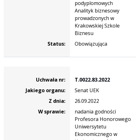
podyplomowych
Analityk biznesowy
prowadzonych w
Krakowskiej Szkole
Biznesu
Status:
Obowiązująca
Dane
uchwały
Uchwała nr:
T.0022.83.2022
nr
Jakiego organu:
Senat UEK
T.0022.83.2022
Z dnia:
26.09.2022
W sprawie:
nadania godności
Profesora Honorowego
Uniwersytetu
Ekonomicznego w