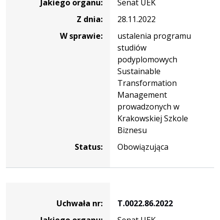
Jakiego organu:
Senat UEK
T.0022.87.2022
Z dnia:
28.11.2022
W sprawie:
ustalenia programu
studiów
podyplomowych
Sustainable
Transformation
Management
prowadzonych w
Krakowskiej Szkole
Biznesu
Status:
Obowiązująca
Dane
uchwały
Uchwała nr:
T.0022.86.2022
nr
Jakiego organu:
Senat UEK