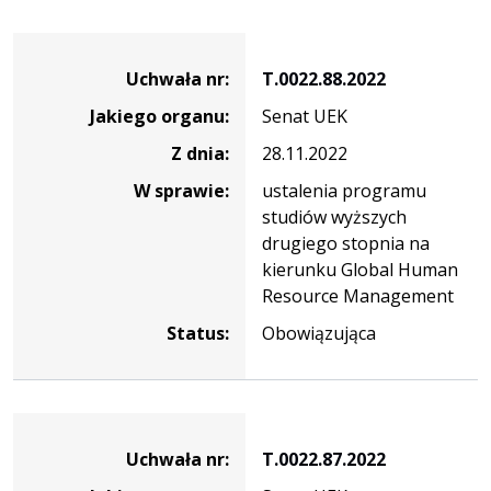
Dane
uchwały
Uchwała nr:
T.0022.88.2022
nr
Jakiego organu:
Senat UEK
T.0022.88.2022
Z dnia:
28.11.2022
W sprawie:
ustalenia programu
studiów wyższych
drugiego stopnia na
kierunku Global Human
Resource Management
Status:
Obowiązująca
Dane
uchwały
Uchwała nr:
T.0022.87.2022
nr