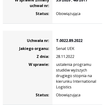
uchwał nr:
Status:
Obowiązująca
Dane
uchwały
Uchwała nr:
T.0022.89.2022
nr
Jakiego organu:
Senat UEK
T.0022.89.2022
Z dnia:
28.11.2022
W sprawie:
ustalenia programu
studiów wyższych
drugiego stopnia na
kierunku International
Logistics
Status:
Obowiązująca