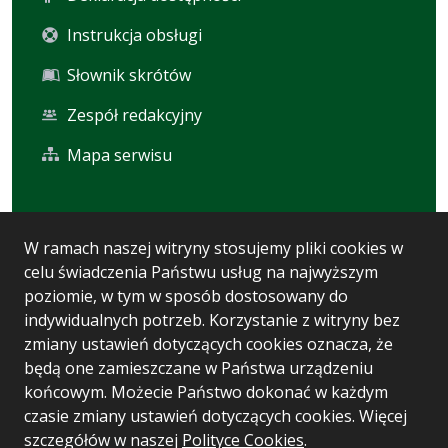
Instrukcja obsługi
Słownik skrótów
Zespół redakcyjny
Mapa serwisu
Statystyka i dane osobowe
W ramach naszej witryny stosujemy pliki cookies w
celu świadczenia Państwu usług na najwyższym
Statystyki oglądalności
poziomie, w tym w sposób dostosowany do
Ostatnio dodane
indywidualnych potrzeb. Korzystanie z witryny bez
zmiany ustawień dotyczących cookies oznacza, że
Polityka prywatności
będą one zamieszczane w Państwa urządzeniu
końcowym. Możecie Państwo dokonać w każdym
czasie zmiany ustawień dotyczących cookies. Więcej
Wersja systemu: 5.7.0 [93]
szczegółów w naszej
Polityce Cookies
.