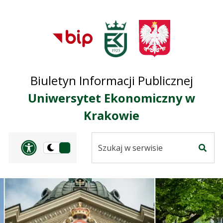
Przejdź do treści
Przejdź do mapy
Przejdź do
głównego menu
serwisu
Biuletyn Informacji Publicznej
Uniwersytet Ekonomiczny w
Krakowie
Szukaj
Panel dostosowania ułat
Przełącz
w
Szuka
na
serwisie
wersję
ciemną