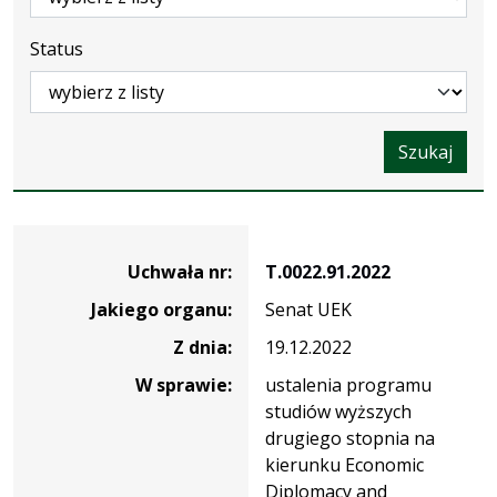
Status
Szukaj
Dane
uchwały
Uchwała nr:
T.0022.91.2022
nr
Jakiego organu:
Senat UEK
T.0022.91.2022
Z dnia:
19.12.2022
W sprawie:
ustalenia programu
studiów wyższych
drugiego stopnia na
kierunku Economic
Diplomacy and