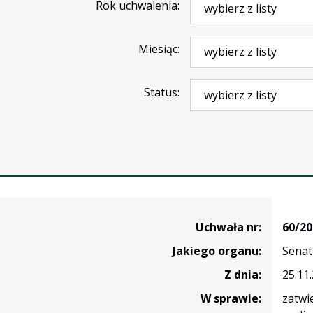
Rok uchwalenia
Miesiąc
Status
Uchwała nr:
60/20
Jakiego organu:
Senat
Z dnia:
25.11
W sprawie:
zatwi