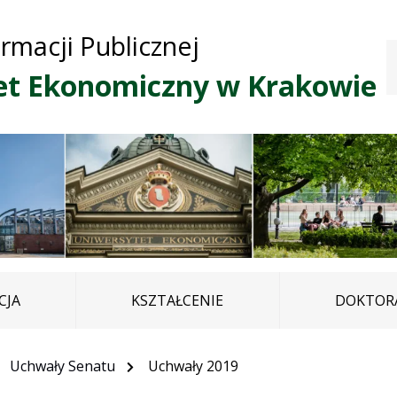
Przejdź do treści
Przejdź do mapy
Przejdź do
ormacji Publicznej
głównego menu
serwisu
et Ekonomiczny w Krakowie
CJA
KSZTAŁCENIE
DOKTORA
Uchwały Senatu
Uchwały 2019