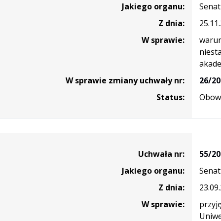
Jakiego organu:
Senat
Z dnia:
25.11
W sprawie:
warun
niest
akade
W sprawie zmiany uchwały nr:
26/20
Status:
Obowi
Uchwała nr:
55/20
Jakiego organu:
Senat
Z dnia:
23.09
W sprawie:
przyj
Uniwe