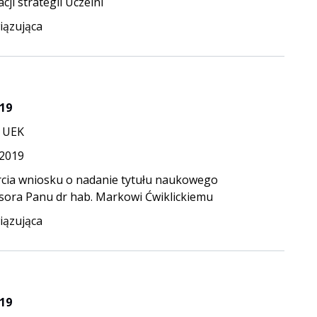
acji strategii Uczelni
ązująca
19
 UEK
.2019
cia wniosku o nadanie tytułu naukowego
sora Panu dr hab. Markowi Ćwiklickiemu
ązująca
19