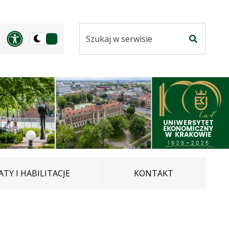
Szukaj
Panel dostosowania ułatwi
Przełącz
w
Szukaj
na
serwisie
wersję
ciemną
TY I HABILITACJE
KONTAKT