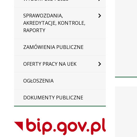
SPRAWOZDANIA,
AKREDYTACJE, KONTROLE,
RAPORTY
ZAMÓWIENIA PUBLICZNE
OFERTY PRACY NA UEK
OGŁOSZENIA
Dane
uchwały
DOKUMENTY PUBLICZNE
nr
60/2019