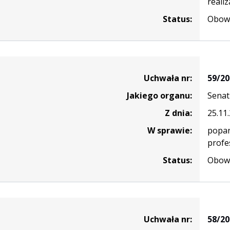
realiz
Status:
Obowi
Uchwała nr:
59/20
Jakiego organu:
Senat
Z dnia:
25.11
W sprawie:
popar
profe
Status:
Obowi
Uchwała nr:
58/20