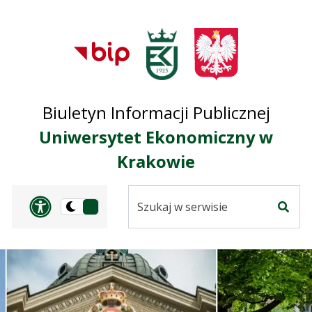
Przejdź do treści
Przejdź do mapy
Przejdź do
głównego menu
serwisu
Biuletyn Informacji Publicznej
Uniwersytet Ekonomiczny w
Krakowie
Szukaj
Panel dostosowania ułat
Przełącz
w
Szuka
na
serwisie
wersję
ciemną