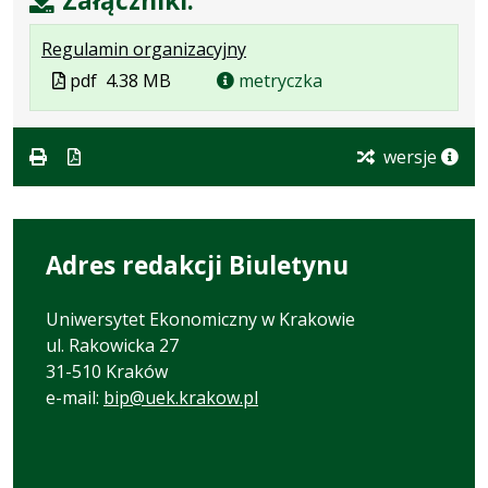
Załączniki:
.
.
.
Regulamin organizacyjny
Plik
Rozmiar
Otwiera
Plik
pdf
4.38 MB
metryczka
w
pliku:
się
w
formacie:
4.38
w
formacie
pdf
MB
nowej
wersje
karcie.
Adres redakcji Biuletynu
Uniwersytet Ekonomiczny w Krakowie
ul. Rakowicka 27
31-510 Kraków
e-mail:
bip@uek.krakow.pl