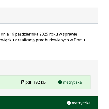
dnia 16 października 2025 roku w sprawie
związku z realizacją prac budowlanych w Domu
Plik
pdf
192 kB
metryczka
w
formacie
metryczka