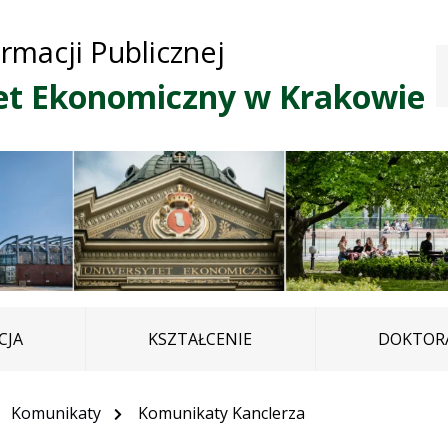
Przejdź do treści
Przejdź do mapy
Przejdź do
ormacji Publicznej
głównego menu
serwisu
et Ekonomiczny w Krakowie
CJA
KSZTAŁCENIE
DOKTORA
Komunikaty
Komunikaty Kanclerza