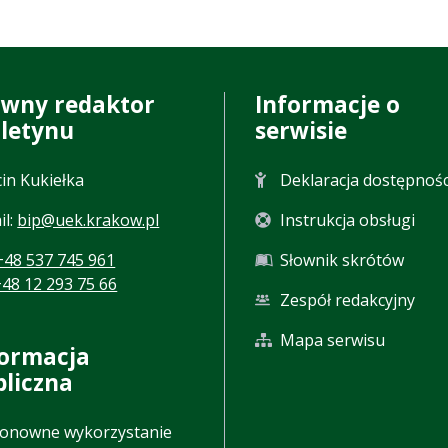
ówny redaktor
Informacje o
uletynu
serwisie
in Kukiełka
Deklaracja dostępnośc
il:
bip@uek.krakow.pl
Instrukcja obsługi
+48 537 745 961
Słownik skrótów
+48 12 293 75 66
Zespół redakcyjny
Mapa serwisu
formacja
bliczna
onowne wykorzystanie