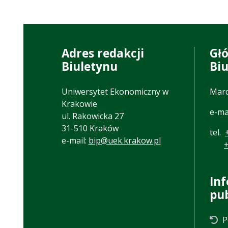
Adres redakcji
Gł
Biuletynu
Bi
Uniwersytet Ekonomiczny w
Marc
Krakowie
e-ma
ul. Rakowicka 27
31-510 Kraków
tel.
e-mail:
bip@uek.krakow.pl
In
pu
P