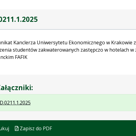
0211.1.2025
ikat Kanclerza Uniwersytetu Ekonomicznego w Krakowie z 
czenia studentów zakwaterowanych zastępczo w hotelach w 
nckim FAFIK
ałączniki:
.
.
.
D.0211.1.2025
Plik
Rozmiar
Otwiera
w
pliku:
się
formacie:
192
w
ukuj
Zapisz do PDF
pdf
kB
nowej