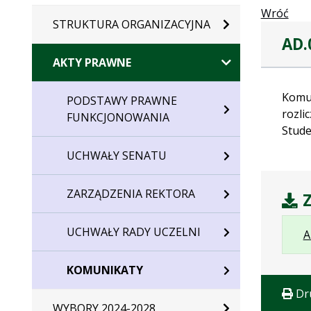
Wróć
STRUKTURA ORGANIZACYJNA
AD.
AKTY PRAWNE
Komun
PODSTAWY PRAWNE
rozli
FUNKCJONOWANIA
Stude
UCHWAŁY SENATU
ZARZĄDZENIA REKTORA
Z
UCHWAŁY RADY UCZELNI
A
KOMUNIKATY
Dr
WYBORY 2024-2028