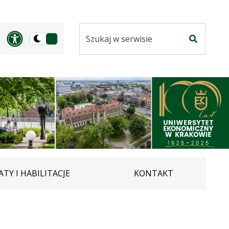
Szukaj
Panel dostosowania ułatwi
Przełącz
w
Szukaj
na
serwisie
wersję
ciemną
TY I HABILITACJE
KONTAKT