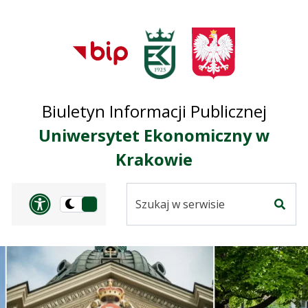
Przejdź do treści
Przejdź do mapy
Przejdź do
głównego menu
serwisu
Biuletyn Informacji Publicznej
Uniwersytet Ekonomiczny w
Krakowie
Szukaj
Panel dostosowania ułat
Przełącz
w
Szuka
na
serwisie
wersję
ciemną