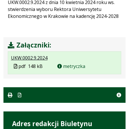
UKW.0002.9.2024 z dnia 10 kwietnia 2024 roku ws.
stwierdzenia wyboru Rektora Uniwersytetu
Ekonomicznego w Krakowie na kadencję 2024-2028
Załączniki:
.
.
.
UKW.0002.9.2024
Plik
Rozmiar
Otwiera
Plik
pdf
148 kB
metryczka
w
pliku:
się
w
formacie:
148
w
formacie
pdf
kB
nowej
karcie.
Adres redakcji Biuletynu