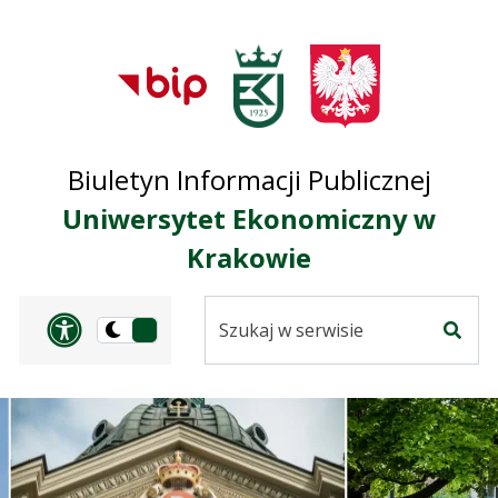
Przejdź do treści
Przejdź do mapy
Przejdź do
głównego menu
serwisu
Biuletyn Informacji Publicznej
Uniwersytet Ekonomiczny w
Krakowie
Szukaj
Panel dostosowania ułat
Przełącz
w
Szuka
na
serwisie
wersję
ciemną