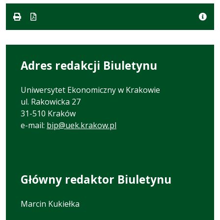
formacie:
190
w
pdf
kB
nowej
karcie.
Adres redakcji Biuletynu
Uniwersytet Ekonomiczny w Krakowie
ul. Rakowicka 27
31-510 Kraków
e-mail:
bip@uek.krakow.pl
Główny redaktor Biuletynu
Marcin Kukiełka