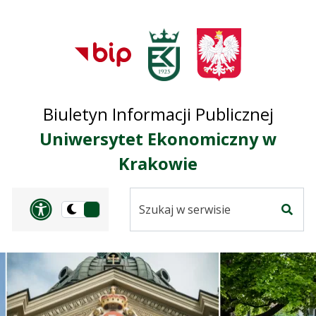
Przejdź do treści
Przejdź do mapy
Przejdź do
głównego menu
serwisu
Biuletyn Informacji Publicznej
Uniwersytet Ekonomiczny w
Krakowie
Szukaj
Panel dostosowania ułat
Przełącz
w
Szuka
na
serwisie
wersję
ciemną