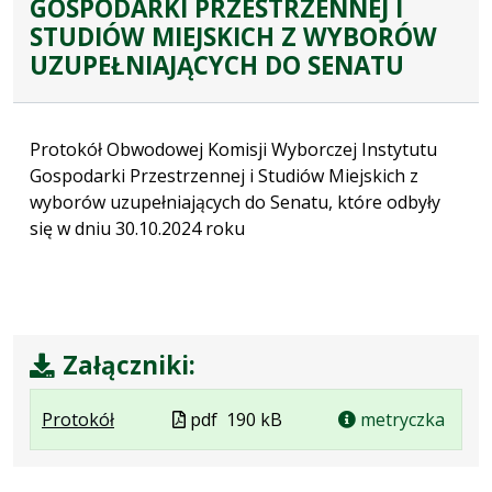
GOSPODARKI PRZESTRZENNEJ I
STUDIÓW MIEJSKICH Z WYBORÓW
UZUPEŁNIAJĄCYCH DO SENATU
Protokół Obwodowej Komisji Wyborczej Instytutu
Gospodarki Przestrzennej i Studiów Miejskich z
wyborów uzupełniających do Senatu, które odbyły
się w dniu 30.10.2024 roku
Załączniki:
.
.
.
Plik
Protokół
pdf
190 kB
metryczka
Plik
Rozmiar
Otwiera
w
w
pliku:
się
formacie