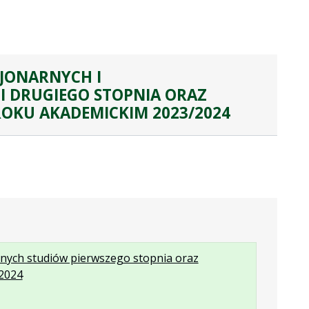
CJONARNYCH I
I DRUGIEGO STOPNIA ORAZ
ROKU AKADEMICKIM 2023/2024
narnych studiów pierwszego stopnia oraz
.
.
.
/2024
Plik
Rozmiar
Otwiera
w
pliku:
się