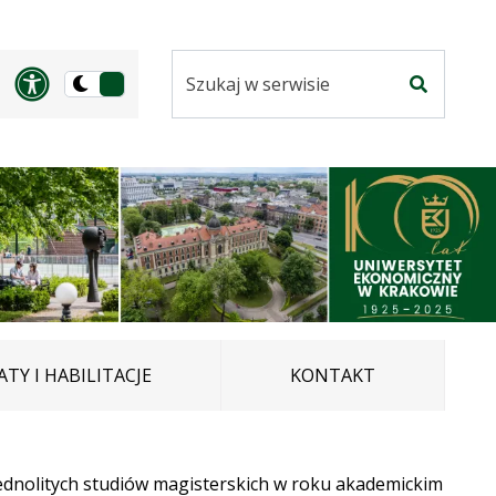
Szukaj
Panel dostosowania ułatwi
Przełącz
w
Szukaj
na
serwisie
wersję
ciemną
TY I HABILITACJE
KONTAKT
 jednolitych studiów magisterskich w roku akademickim