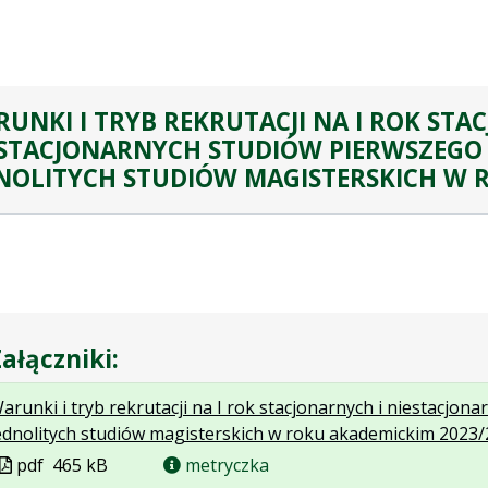
UNKI I TRYB REKRUTACJI NA I ROK STA
STACJONARNYCH STUDIÓW PIERWSZEGO 
NOLITYCH STUDIÓW MAGISTERSKICH W 
ałączniki:
arunki i tryb rekrutacji na I rok stacjonarnych i niestacjo
ednolitych studiów magisterskich w roku akademickim 2023
Plik
pdf
465 kB
metryczka