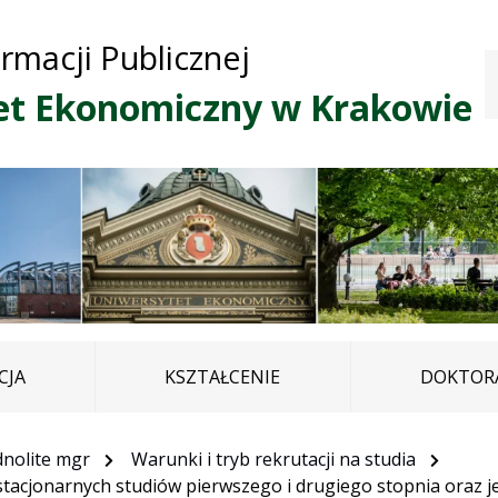
Przejdź do treści
Przejdź do mapy
Przejdź do
ormacji Publicznej
głównego menu
serwisu
et Ekonomiczny w Krakowie
CJA
KSZTAŁCENIE
DOKTORA
jednolite mgr
Warunki i tryb rekrutacji na studia
niestacjonarnych studiów pierwszego i drugiego stopnia oraz