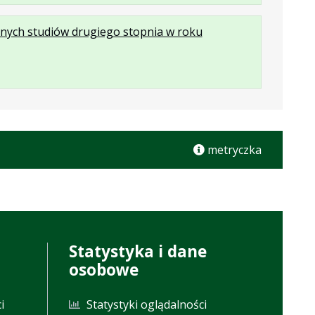
formacie:
465
w
narnych studiów drugiego stopnia w roku
pdf
kB
nowej
karcie.
metryczka
Statystyka i dane
osobowe
i
Statystyki oglądalności