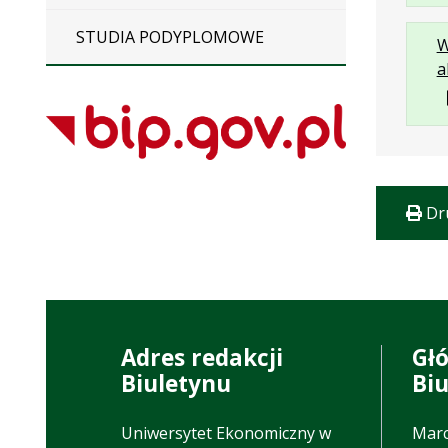
STUDIA PODYPLOMOWE
W
a
Dr
Adres redakcji
Gł
Biuletynu
Bi
Uniwersytet Ekonomiczny w
Marc