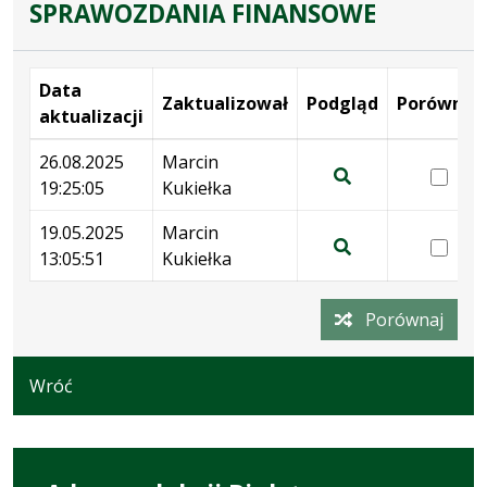
SPRAWOZDANIA FINANSOWE
Data
Zaktualizował
Podgląd
Porównaj
aktualizacji
Wersje
26.08.2025
Marcin
wer
19:25:05
Kukiełka
26.
Pokaż
19:
podgląd
19.05.2025
Marcin
wer
wersji
13:05:51
Kukiełka
19.
Pokaż
z
13:
podgląd
dnia
Porównaj
wersji
26.08.2025
z
19:25:05
dnia
Wróć
19.05.2025
13:05:51