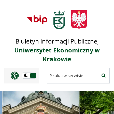
Przejdź do treści
Przejdź do mapy
Przejdź do
głównego menu
serwisu
Biuletyn Informacji Publicznej
Uniwersytet Ekonomiczny w
Krakowie
Szukaj
Panel dostosowania ułat
Przełącz
w
Szuka
na
serwisie
wersję
ciemną