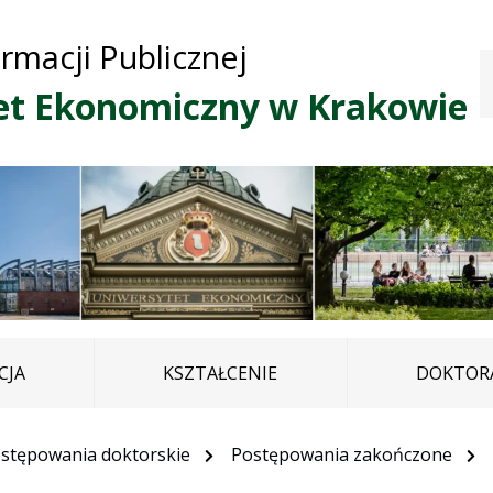
Przejdź do treści
Przejdź do mapy
Przejdź do
ormacji Publicznej
głównego menu
serwisu
et Ekonomiczny w Krakowie
CJA
KSZTAŁCENIE
DOKTORA
stępowania doktorskie
Postępowania zakończone