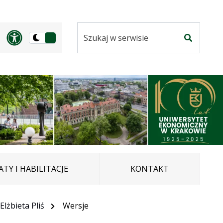
Szukaj
Panel dostosowania ułatwi
Przełącz
w
Szukaj
na
serwisie
wersję
ciemną
TY I HABILITACJE
KONTAKT
Elżbieta Pliś
Wersje