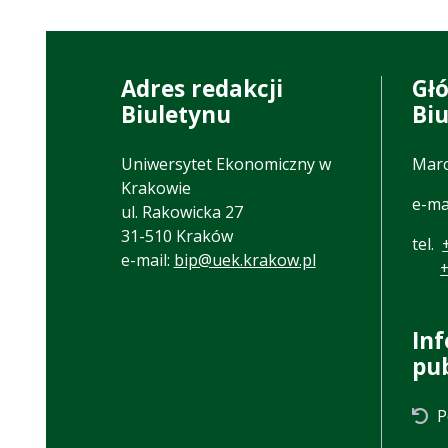
Adres redakcji
Gł
Biuletynu
Bi
Uniwersytet Ekonomiczny w
Marc
Krakowie
e-ma
ul. Rakowicka 27
31-510 Kraków
tel.
e-mail:
bip@uek.krakow.pl
In
pu
P