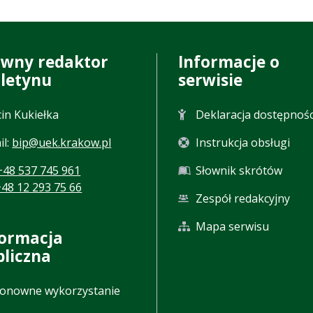
ówny redaktor
Informacje o
uletynu
serwisie
in Kukiełka
Deklaracja dostępnośc
il:
bip@uek.krakow.pl
Instrukcja obsługi
+48 537 745 961
Słownik skrótów
+48 12 293 75 66
Zespół redakcyjny
Mapa serwisu
formacja
bliczna
onowne wykorzystanie