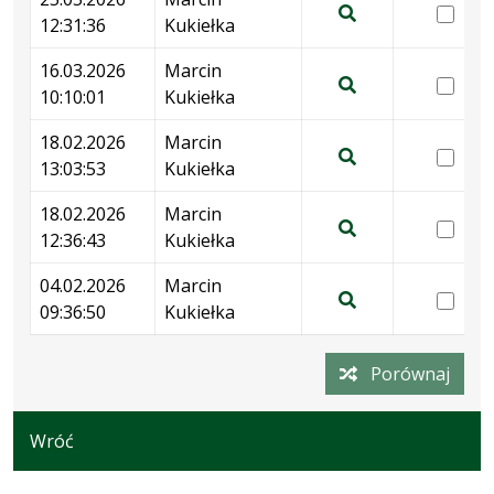
wer
12:31:36
Kukiełka
25.
Pokaż
12:
podgląd
16.03.2026
Marcin
wer
wersji
10:10:01
Kukiełka
16.
Pokaż
z
10:
podgląd
18.02.2026
Marcin
dnia
wer
wersji
13:03:53
Kukiełka
25.05.2026
18.
Pokaż
z
12:31:36
13:
podgląd
18.02.2026
Marcin
dnia
wer
wersji
12:36:43
Kukiełka
16.03.2026
18.
Pokaż
z
10:10:01
12:
podgląd
04.02.2026
Marcin
dnia
wer
wersji
09:36:50
Kukiełka
18.02.2026
04.
Pokaż
z
13:03:53
09:
podgląd
dnia
Porównaj
wersji
18.02.2026
z
12:36:43
dnia
Wróć
04.02.2026
09:36:50