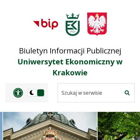
Przejdź do treści
Przejdź do mapy
Przejdź do
głównego menu
serwisu
Biuletyn Informacji Publicznej
Uniwersytet Ekonomiczny w
Krakowie
Szukaj
Panel dostosowania ułat
Przełącz
w
Szuka
na
serwisie
wersję
ciemną