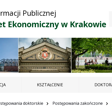
Przejdź do treści
Przejdź do mapy
Przejdź do
ormacji Publicznej
głównego menu
serwisu
et Ekonomiczny w Krakowie
CJA
KSZTAŁCENIE
DOKTORA
stępowania doktorskie
Postępowania zakończone