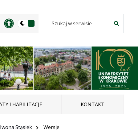
Szukaj
Panel dostosowania ułatwi
Przełącz
w
Szukaj
na
serwisie
wersję
ciemną
TY I HABILITACJE
KONTAKT
Iwona Stąsiek
Wersje