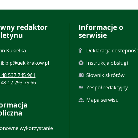
ówny redaktor
Informacje o
uletynu
serwisie
in Kukiełka
Deklaracja dostępnośc
il:
bip@uek.krakow.pl
Instrukcja obsługi
+48 537 745 961
Słownik skrótów
+48 12 293 75 66
Zespół redakcyjny
Mapa serwisu
formacja
bliczna
onowne wykorzystanie