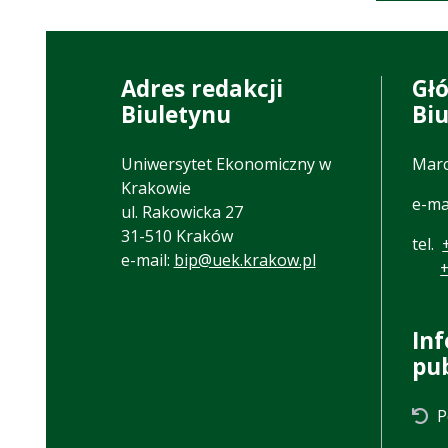
Adres redakcji
Gł
Biuletynu
Bi
Uniwersytet Ekonomiczny w
Marc
Krakowie
e-ma
ul. Rakowicka 27
31-510 Kraków
tel.
e-mail:
bip@uek.krakow.pl
In
pu
P