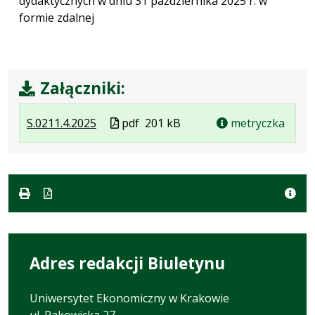
dydaktycznych w dniu 31 października 2025 r. w
formie zdalnej
Załączniki:
.
.
.
Plik
S.0211.4.2025
pdf
201 kB
metryczka
Plik
Rozmiar
Otwiera
w
w
pliku:
się
formacie
formacie:
201
w
pdf
kB
nowej
karcie.
Adres redakcji Biuletynu
Uniwersytet Ekonomiczny w Krakowie
ul. Rakowicka 27