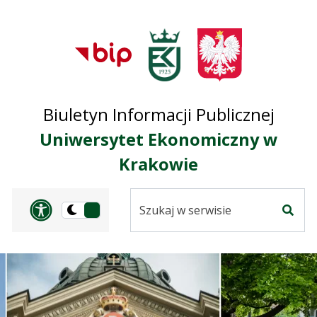
Przejdź do treści
Przejdź do mapy
Przejdź do
głównego menu
serwisu
Biuletyn Informacji Publicznej
Uniwersytet Ekonomiczny w
Krakowie
Szukaj
Panel dostosowania ułat
Przełącz
w
Szuka
na
serwisie
wersję
ciemną