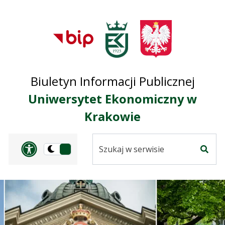
Przejdź do treści
Przejdź do mapy
Przejdź do
głównego menu
serwisu
Biuletyn Informacji Publicznej
Uniwersytet Ekonomiczny w
Krakowie
Szukaj
Panel dostosowania ułat
Przełącz
w
Szuka
na
serwisie
wersję
ciemną