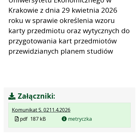
Krakowie z dnia 29 kwietnia 2026
roku w sprawie określenia wzoru
karty przedmiotu oraz wytycznych do
przygotowania kart przedmiotów
przewidzianych planem studiów
Załączniki:
.
.
.
Komunikat S. 0211.4.2026
Plik
Rozmiar
Otwiera
Plik
pdf
187 kB
metryczka
w
pliku:
się
w
formacie:
187
w
formacie