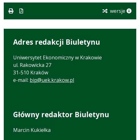
pdf
kB
nowej
karcie.
wersje
Adres redakcji Biuletynu
Uniwersytet Ekonomiczny w Krakowie
ul. Rakowicka 27
31-510 Kraków
e-mail:
bip@uek.krakow.pl
Główny redaktor Biuletynu
Marcin Kukiełka