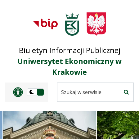
Przejdź do treści
Przejdź do mapy
Przejdź do
głównego menu
serwisu
Biuletyn Informacji Publicznej
Uniwersytet Ekonomiczny w
Krakowie
Szukaj
Panel dostosowania ułat
Przełącz
w
Szuka
na
serwisie
wersję
ciemną