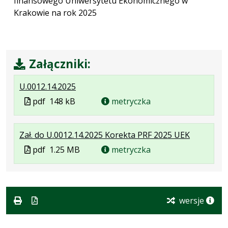
finansowego Uniwersytetu Ekonomicznego w
Krakowie na rok 2025
Załączniki:
.
.
.
U.0012.14.2025
Plik
Rozmiar
Otwiera
Plik
pdf
148 kB
metryczka
w
pliku:
się
w
formacie:
148
w
formacie
.
.
.
Zał. do U.0012.14.2025 Korekta PRF 2025 UEK
pdf
kB
nowej
Plik
Rozmiar
Otwiera
karcie.
Plik
pdf
1.25 MB
metryczka
w
pliku:
się
w
formacie:
1.25
w
formacie
pdf
MB
nowej
karcie.
wersje