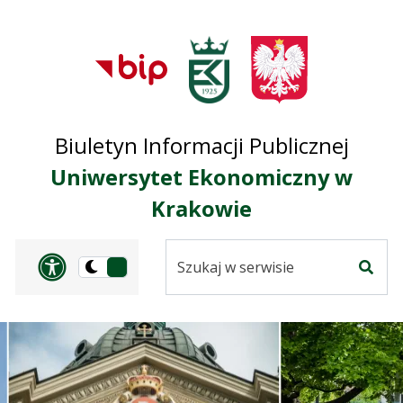
Przejdź do treści
Przejdź do mapy
Przejdź do
głównego menu
serwisu
Biuletyn Informacji Publicznej
Uniwersytet Ekonomiczny w
Krakowie
Szukaj
Panel dostosowania ułat
Przełącz
w
Szuka
na
serwisie
wersję
ciemną