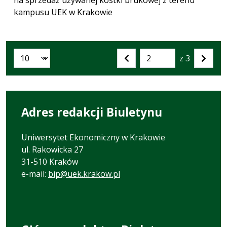
kampusu UEK w Krakowie
z 3
Liczba artykułów na stronie:
Przejdź
Poprzednia
Nastę
do
strona
strona
strony
numer
Adres redakcji Biuletynu
Uniwersytet Ekonomiczny w Krakowie
ul. Rakowicka 27
31-510 Kraków
e-mail:
bip@uek.krakow.pl