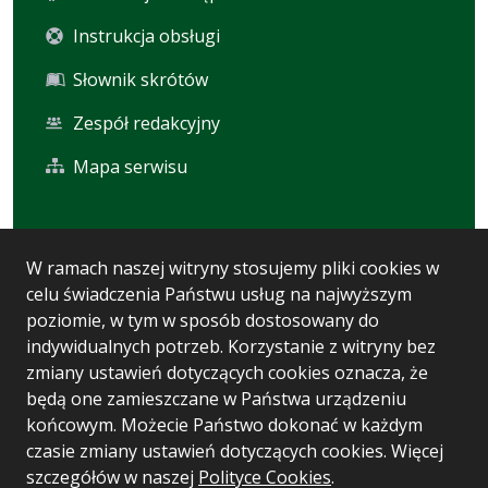
Instrukcja obsługi
Słownik skrótów
Zespół redakcyjny
Mapa serwisu
Statystyka i dane osobowe
W ramach naszej witryny stosujemy pliki cookies w
celu świadczenia Państwu usług na najwyższym
Statystyki oglądalności
poziomie, w tym w sposób dostosowany do
Ostatnio dodane
indywidualnych potrzeb. Korzystanie z witryny bez
zmiany ustawień dotyczących cookies oznacza, że
Polityka prywatności
będą one zamieszczane w Państwa urządzeniu
końcowym. Możecie Państwo dokonać w każdym
czasie zmiany ustawień dotyczących cookies. Więcej
Wersja systemu: 5.7.0 [93]
szczegółów w naszej
Polityce Cookies
.