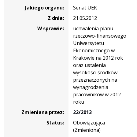
nr
Jakiego organu:
Senat UEK
18/2012
Z dnia:
21.05.2012
W sprawie:
uchwalenia planu
rzeczowo-finansowego
Uniwersytetu
Ekonomicznego w
Krakowie na 2012 rok
oraz ustalenia
wysokości środków
przeznaczonych na
wynagrodzenia
pracowników w 2012
roku
Zmieniana przez:
22/2013
Status:
Obowiązująca
(Zmieniona)