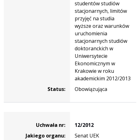
studentów studiów
stacjonarnych, limitów
przyjęć na studia
wyższe oraz warunków
uruchomienia
stacjonarnych studiów
doktoranckich w
Uniwersytecie
Ekonomicznym w
Krakowie w roku
akademickim 2012/2013
Status:
Obowiązująca
Dane
uchwały
Uchwała nr:
12/2012
nr
Jakiego organu:
Senat UEK
12/2012