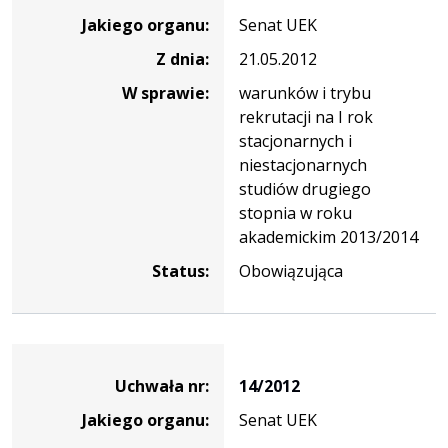
nr
Jakiego organu:
Senat UEK
15/2012
Z dnia:
21.05.2012
W sprawie:
warunków i trybu
rekrutacji na I rok
stacjonarnych i
niestacjonarnych
studiów drugiego
stopnia w roku
akademickim 2013/2014
Status:
Obowiązująca
Dane
uchwały
Uchwała nr:
14/2012
nr
Jakiego organu:
Senat UEK
14/2012