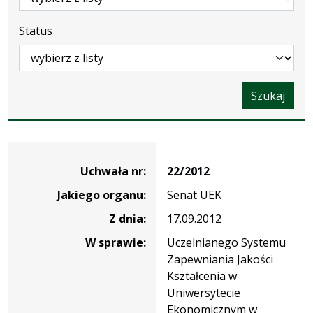
Status
Szukaj
Dane
uchwały
Uchwała nr:
22/2012
nr
Jakiego organu:
Senat UEK
22/2012
Z dnia:
17.09.2012
W sprawie:
Uczelnianego Systemu
Zapewniania Jakości
Kształcenia w
Uniwersytecie
Ekonomicznym w