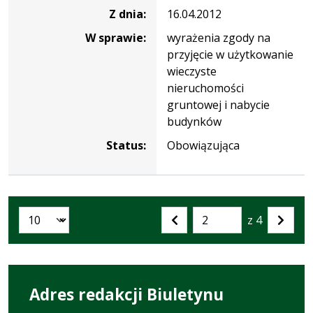
Z dnia:
16.04.2012
W sprawie:
wyrażenia zgody na
przyjęcie w użytkowanie
wieczyste
nieruchomości
gruntowej i nabycie
budynków
Status:
Obowiązująca
z 4
Liczba artykułów na stronie:
Przejdź
Poprzednia
Nastę
do
strona
strona
strony
numer
Adres redakcji Biuletynu