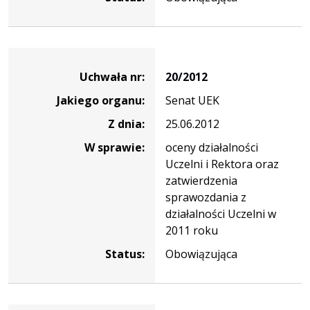
Dane
uchwały
Uchwała nr:
20/2012
nr
Jakiego organu:
Senat UEK
20/2012
Z dnia:
25.06.2012
W sprawie:
oceny działalności
Uczelni i Rektora oraz
zatwierdzenia
sprawozdania z
działalności Uczelni w
2011 roku
Status:
Obowiązująca