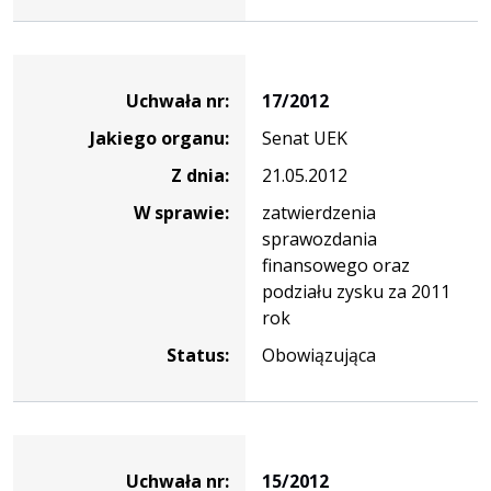
Dane
uchwały
Uchwała nr:
17/2012
nr
Jakiego organu:
Senat UEK
17/2012
Z dnia:
21.05.2012
W sprawie:
zatwierdzenia
sprawozdania
finansowego oraz
podziału zysku za 2011
rok
Status:
Obowiązująca
Dane
uchwały
Uchwała nr:
15/2012