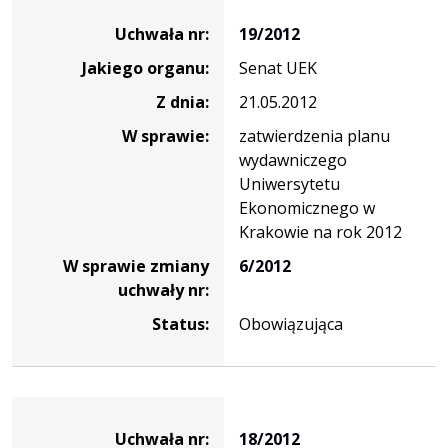
Dane
uchwały
Uchwała nr:
19/2012
nr
Jakiego organu:
Senat UEK
19/2012
Z dnia:
21.05.2012
W sprawie:
zatwierdzenia planu
wydawniczego
Uniwersytetu
Ekonomicznego w
Krakowie na rok 2012
W sprawie zmiany
6/2012
uchwały nr:
Status:
Obowiązująca
Dane
uchwały
Uchwała nr:
18/2012