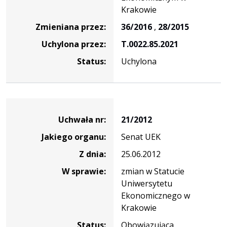
Krakowie
Zmieniana przez:
36/2016
,
28/2015
Uchylona przez:
T.0022.85.2021
Status:
Uchylona
Dane
uchwały
Uchwała nr:
21/2012
nr
Jakiego organu:
Senat UEK
21/2012
Z dnia:
25.06.2012
W sprawie:
zmian w Statucie
Uniwersytetu
Ekonomicznego w
Krakowie
Status:
Obowiązująca