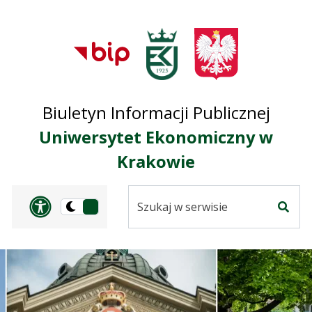
Przejdź do treści
Przejdź do mapy
Przejdź do
głównego menu
serwisu
Biuletyn Informacji Publicznej
Uniwersytet Ekonomiczny w
Krakowie
Szukaj
Panel dostosowania ułat
Przełącz
w
Szuka
na
serwisie
wersję
ciemną