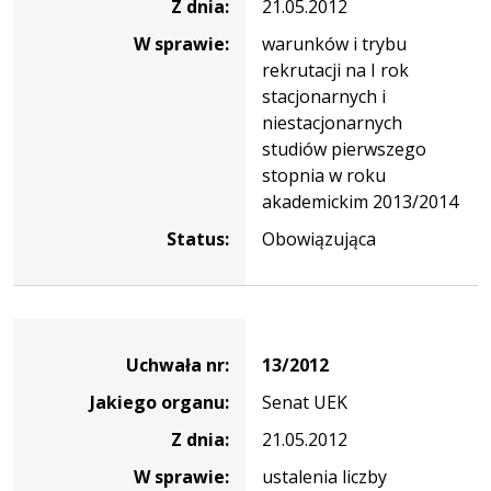
Z dnia:
21.05.2012
W sprawie:
warunków i trybu
rekrutacji na I rok
stacjonarnych i
niestacjonarnych
studiów pierwszego
stopnia w roku
akademickim 2013/2014
Status:
Obowiązująca
Dane
uchwały
Uchwała nr:
13/2012
nr
Jakiego organu:
Senat UEK
13/2012
Z dnia:
21.05.2012
W sprawie:
ustalenia liczby