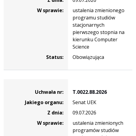
W sprawie:
ustalenia zmienionego
programu studiów
stacjonarnych
pierwszego stopnia na
kierunku Computer
Science
Status:
Obowiązująca
Dane
uchwały
Uchwała nr:
T.0022.88.2026
nr
Jakiego organu:
Senat UEK
T.0022.88.2026
Z dnia:
09.07.2026
W sprawie:
ustalenia zmienionych
programów studiów