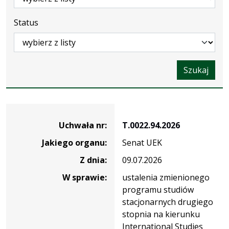
Status
Szukaj
Dane
uchwały
Uchwała nr:
T.0022.94.2026
nr
Jakiego organu:
Senat UEK
T.0022.94.2026
Z dnia:
09.07.2026
W sprawie:
ustalenia zmienionego
programu studiów
stacjonarnych drugiego
stopnia na kierunku
International Studies