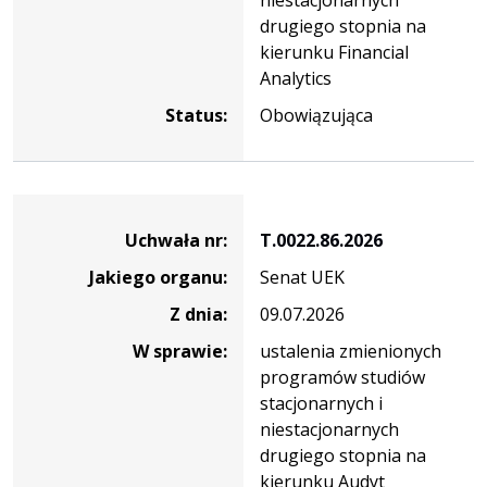
drugiego stopnia na
kierunku Financial
Analytics
Status:
Obowiązująca
Dane
uchwały
Uchwała nr:
T.0022.86.2026
nr
Jakiego organu:
Senat UEK
T.0022.86.2026
Z dnia:
09.07.2026
W sprawie:
ustalenia zmienionych
programów studiów
stacjonarnych i
niestacjonarnych
drugiego stopnia na
kierunku Audyt