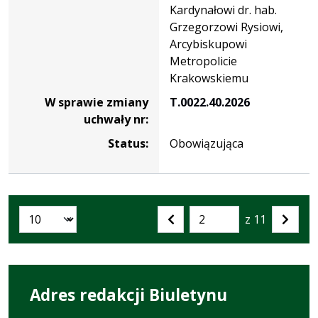
Kardynałowi dr. hab.
Grzegorzowi Rysiowi,
Arcybiskupowi
Metropolicie
Krakowskiemu
W sprawie zmiany
T.0022.40.2026
uchwały nr:
Status:
Obowiązująca
z 11
Liczba artykułów na stronie:
Przejdź
Poprzednia
Nastę
do
strona
strona
strony
numer
Adres redakcji Biuletynu