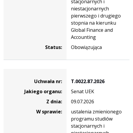
stacjonarnych i
niestacjonarnych
pierwszego i drugiego
stopnia na kierunku
Global Finance and
Accounting
Status:
Obowiązująca
Dane
uchwały
Uchwała nr:
T.0022.87.2026
nr
Jakiego organu:
Senat UEK
T.0022.87.2026
Z dnia:
09.07.2026
W sprawie:
ustalenia zmienionego
programu studiów
stacjonarnych i
niestacjonarnych