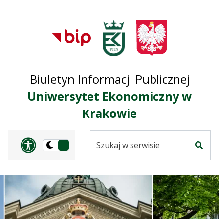
Przejdź do treści
Przejdź do mapy
Przejdź do
głównego menu
serwisu
Biuletyn Informacji Publicznej
Uniwersytet Ekonomiczny w
Krakowie
Szukaj
Panel dostosowania ułat
Przełącz
w
Szuka
na
serwisie
wersję
ciemną