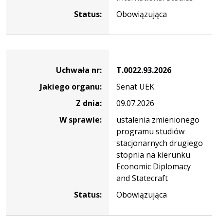
Status:
Obowiązująca
Dane
uchwały
Uchwała nr:
T.0022.93.2026
nr
Jakiego organu:
Senat UEK
T.0022.93.2026
Z dnia:
09.07.2026
W sprawie:
ustalenia zmienionego
programu studiów
stacjonarnych drugiego
stopnia na kierunku
Economic Diplomacy
and Statecraft
Status:
Obowiązująca