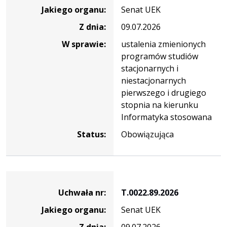
nr
Jakiego organu:
Senat UEK
T.0022.90.2026
Z dnia:
09.07.2026
W sprawie:
ustalenia zmienionych
programów studiów
stacjonarnych i
niestacjonarnych
pierwszego i drugiego
stopnia na kierunku
Informatyka stosowana
Status:
Obowiązująca
Dane
uchwały
Uchwała nr:
T.0022.89.2026
nr
Jakiego organu:
Senat UEK
T.0022.89.2026
Z dnia:
09.07.2026