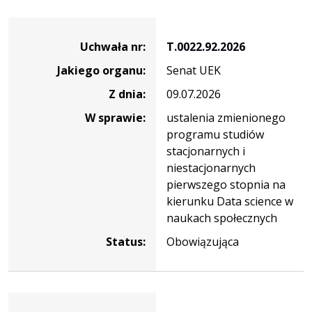
Dane
uchwały
Uchwała nr:
T.0022.92.2026
nr
Jakiego organu:
Senat UEK
T.0022.92.2026
Z dnia:
09.07.2026
W sprawie:
ustalenia zmienionego
programu studiów
stacjonarnych i
niestacjonarnych
pierwszego stopnia na
kierunku Data science w
naukach społecznych
Status:
Obowiązująca
Dane