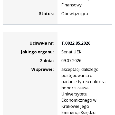
Finansowy
Status:
Obowiązująca
Dane
uchwały
Uchwała nr:
T.0022.85.2026
nr
Jakiego organu:
Senat UEK
T.0022.85.2026
Z dnia:
09.07.2026
W sprawie:
akceptacji dalszego
postępowania o
nadanie tytułu doktora
honoris causa
Uniwersytetu
Ekonomicznego w
Krakowie Jego
Eminencji Księdzu