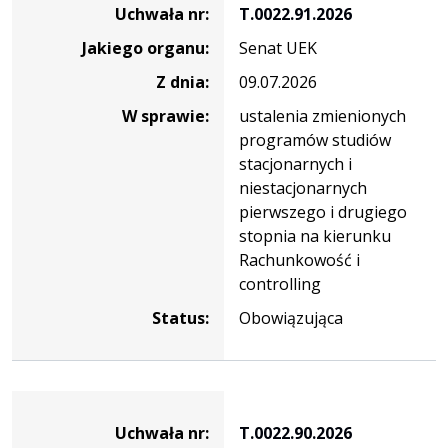
uchwały
Uchwała nr:
T.0022.91.2026
nr
Jakiego organu:
Senat UEK
T.0022.91.2026
Z dnia:
09.07.2026
W sprawie:
ustalenia zmienionych
programów studiów
stacjonarnych i
niestacjonarnych
pierwszego i drugiego
stopnia na kierunku
Rachunkowość i
controlling
Status:
Obowiązująca
Dane
uchwały
Uchwała nr:
T.0022.90.2026