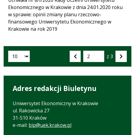
Ekonomicznego w Krakowie z dnia 24.01.2020 roku
w sprawie: opinii zmiany planu rzeczowo-
finansowego Uniwersytetu Ekonomicznego w
Krakowie na rok 2019
z 3
Liczba artykułów na stronie:
Przejdź
Poprzednia
Nastę
do
strona
strona
strony
numer
Adres redakcji Biuletynu
Uniwersytet Ekonomiczny w Krakowie
ul. Rakowicka 27
31-510 Kraków
e-mail:
bip@uek.krakow.pl