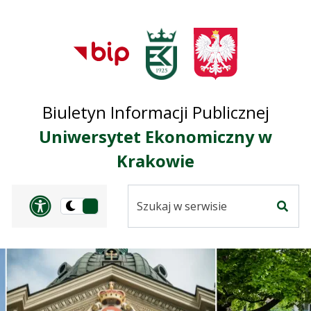
Przejdź do treści
Przejdź do mapy
Przejdź do
głównego menu
serwisu
Biuletyn Informacji Publicznej
Uniwersytet Ekonomiczny w
Krakowie
Szukaj
Panel dostosowania ułat
Przełącz
w
Szuka
na
serwisie
wersję
ciemną