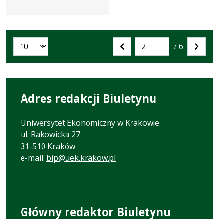
z 6
Liczba artykułów na stronie:
Przejdź
Poprzednia
Nastę
do
strona
strona
strony
numer
Adres redakcji Biuletynu
Uniwersytet Ekonomiczny w Krakowie
ul. Rakowicka 27
31-510 Kraków
e-mail:
bip@uek.krakow.pl
Główny redaktor Biuletynu