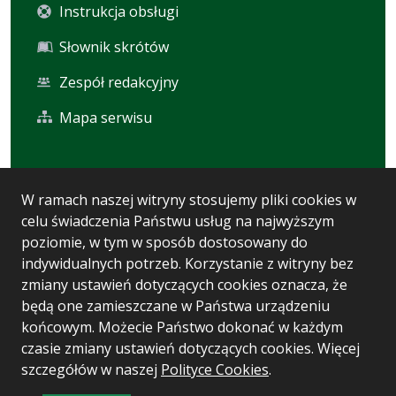
Instrukcja obsługi
Słownik skrótów
Zespół redakcyjny
Mapa serwisu
Statystyka i dane osobowe
W ramach naszej witryny stosujemy pliki cookies w
celu świadczenia Państwu usług na najwyższym
Statystyki oglądalności
poziomie, w tym w sposób dostosowany do
Ostatnio dodane
indywidualnych potrzeb. Korzystanie z witryny bez
zmiany ustawień dotyczących cookies oznacza, że
Polityka prywatności
będą one zamieszczane w Państwa urządzeniu
końcowym. Możecie Państwo dokonać w każdym
czasie zmiany ustawień dotyczących cookies. Więcej
Wersja systemu: 5.7.0 [93]
szczegółów w naszej
Polityce Cookies
.
Ostatnia aktualizacja BIP: 04.08.2026 10:33