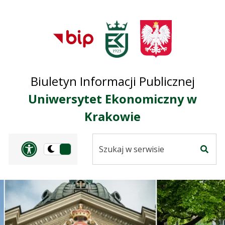
Przejdź do treści
Przejdź do mapy
Przejdź do
głównego menu
serwisu
Biuletyn Informacji Publicznej
Uniwersytet Ekonomiczny w
Krakowie
Szukaj
Panel dostosowania ułat
Przełącz
w
Szuka
na
serwisie
wersję
ciemną