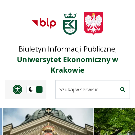
Przejdź do treści
Przejdź do mapy
Przejdź do
głównego menu
serwisu
Biuletyn Informacji Publicznej
Uniwersytet Ekonomiczny w
Krakowie
Szukaj
Panel dostosowania ułat
Przełącz
w
Szuka
na
serwisie
wersję
ciemną