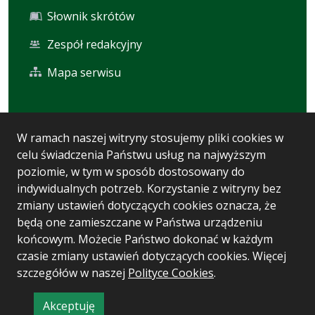
Słownik skrótów
Zespół redakcyjny
Mapa serwisu
Statystyka i dane osobowe
W ramach naszej witryny stosujemy pliki cookies w
celu świadczenia Państwu usług na najwyższym
Statystyki oglądalności
poziomie, w tym w sposób dostosowany do
Ostatnio dodane
indywidualnych potrzeb. Korzystanie z witryny bez
zmiany ustawień dotyczących cookies oznacza, że
Polityka prywatności
będą one zamieszczane w Państwa urządzeniu
końcowym. Możecie Państwo dokonać w każdym
czasie zmiany ustawień dotyczących cookies. Więcej
Wersja systemu: 5.7.0 [93]
szczegółów w naszej
Polityce Cookies
.
Ostatnia aktualizacja BIP: 04.08.2026 10:33
Akceptuję