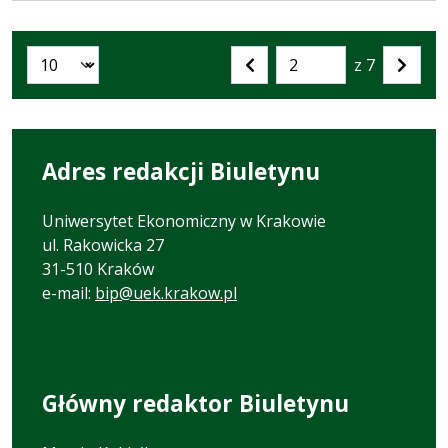
z 7
Liczba artykułów na stronie:
Przejdź
Poprzednia
Nastę
do
strona
strona
strony
numer
Adres redakcji Biuletynu
Uniwersytet Ekonomiczny w Krakowie
ul. Rakowicka 27
31-510 Kraków
e-mail:
bip@uek.krakow.pl
Główny redaktor Biuletynu