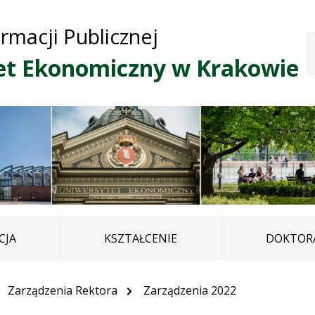
Przejdź do treści
Przejdź do mapy
Przejdź do
ormacji Publicznej
głównego menu
serwisu
et Ekonomiczny w Krakowie
CJA
KSZTAŁCENIE
DOKTORA
Zarządzenia Rektora
Zarządzenia 2022