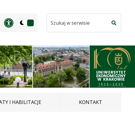
Szukaj
Panel dostosowania ułatwi
Przełącz
w
Szukaj
na
serwisie
wersję
ciemną
TY I HABILITACJE
KONTAKT