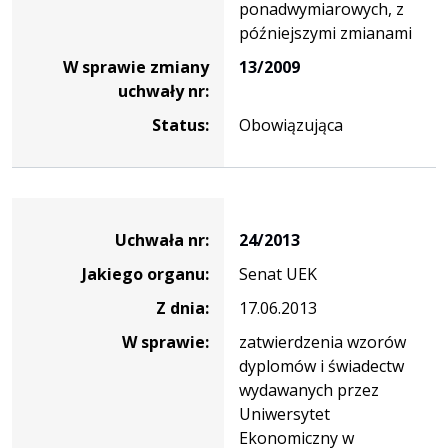
ponadwymiarowych, z
późniejszymi zmianami
W sprawie zmiany
13/2009
uchwały nr:
Status:
Obowiązująca
Dane
uchwały
Uchwała nr:
24/2013
nr
Jakiego organu:
Senat UEK
24/2013
Z dnia:
17.06.2013
W sprawie:
zatwierdzenia wzorów
dyplomów i świadectw
wydawanych przez
Uniwersytet
Ekonomiczny w