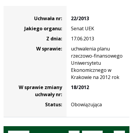
Dane
uchwały
Uchwała nr:
22/2013
nr
Jakiego organu:
Senat UEK
22/2013
Z dnia:
17.06.2013
W sprawie:
uchwalenia planu
rzeczowo-finansowego
Uniwersytetu
Ekonomicznego w
Krakowie na 2012 rok
W sprawie zmiany
18/2012
uchwały nr:
Status:
Obowiązująca