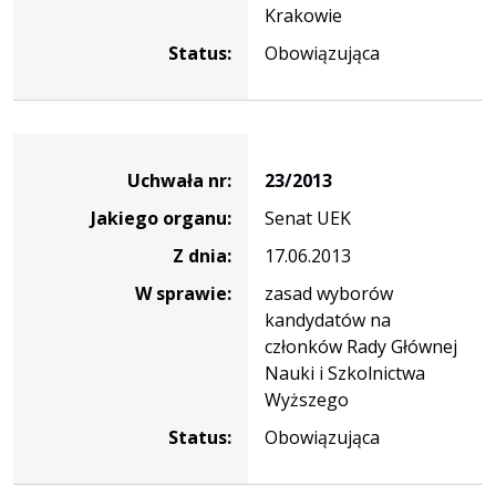
Krakowie
Status:
Obowiązująca
Dane
uchwały
Uchwała nr:
23/2013
nr
Jakiego organu:
Senat UEK
23/2013
Z dnia:
17.06.2013
W sprawie:
zasad wyborów
kandydatów na
członków Rady Głównej
Nauki i Szkolnictwa
Wyższego
Status:
Obowiązująca