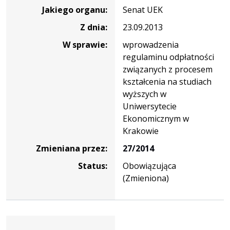
nr
Jakiego organu:
Senat UEK
27/2013
Z dnia:
23.09.2013
W sprawie:
wprowadzenia
regulaminu odpłatności
związanych z procesem
kształcenia na studiach
wyższych w
Uniwersytecie
Ekonomicznym w
Krakowie
Zmieniana przez:
27/2014
Status:
Obowiązująca
(Zmieniona)
Dane