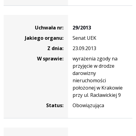
Dane
uchwały
Uchwała nr:
29/2013
nr
Jakiego organu:
Senat UEK
29/2013
Z dnia:
23.09.2013
W sprawie:
wyrażenia zgody na
przyjęcie w drodze
darowizny
nieruchomości
położonej w Krakowie
przy ul. Racławickiej 9
Status:
Obowiązująca
Dane