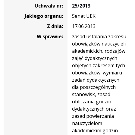
uchwały
Uchwała nr:
25/2013
nr
Jakiego organu:
Senat UEK
25/2013
Z dnia:
17.06.2013
W sprawie:
zasad ustalania zakresu
obowiązków nauczycieli
akademickich, rodzajów
zajęć dydaktycznych
objętych zakresem tych
obowiązków, wymiaru
zadań dydaktycznych
dla poszczególnych
stanowisk, zasad
obliczania godzin
dydaktycznych oraz
zasad powierzania
nauczycielom
akademickim godzin