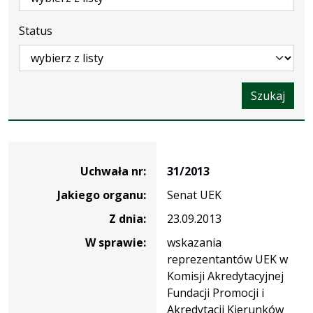
Status
Szukaj
Dane
uchwały
Uchwała nr:
31/2013
nr
Jakiego organu:
Senat UEK
31/2013
Z dnia:
23.09.2013
W sprawie:
wskazania
reprezentantów UEK w
Komisji Akredytacyjnej
Fundacji Promocji i
Akredytacji Kierunków