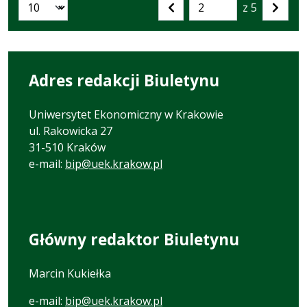
z 5
Liczba artykułów na stronie:
Przejdź
Poprzednia
Nastę
do
strona
strona
strony
numer
Adres redakcji Biuletynu
Uniwersytet Ekonomiczny w Krakowie
ul. Rakowicka 27
31-510 Kraków
e-mail:
bip@uek.krakow.pl
Główny redaktor Biuletynu
Marcin Kukiełka
e-mail:
bip@uek.krakow.pl