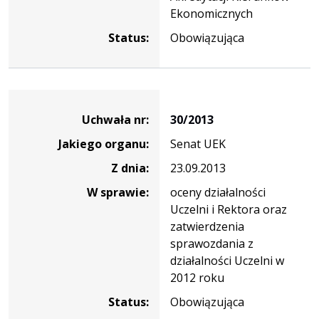
Ekonomicznych
Status:
Obowiązująca
Dane
uchwały
Uchwała nr:
30/2013
nr
Jakiego organu:
Senat UEK
30/2013
Z dnia:
23.09.2013
W sprawie:
oceny działalności
Uczelni i Rektora oraz
zatwierdzenia
sprawozdania z
działalności Uczelni w
2012 roku
Status:
Obowiązująca