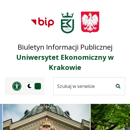
Przejdź do treści
Przejdź do mapy
Przejdź do
głównego menu
serwisu
Biuletyn Informacji Publicznej
Uniwersytet Ekonomiczny w
Krakowie
Szukaj
Panel dostosowania ułat
Przełącz
w
Szuka
na
serwisie
wersję
ciemną