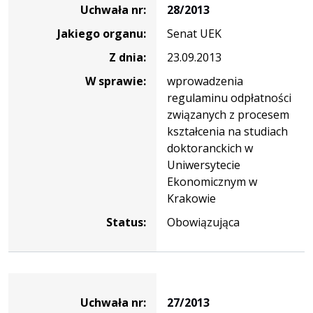
uchwały
Uchwała nr:
28/2013
nr
Jakiego organu:
Senat UEK
28/2013
Z dnia:
23.09.2013
W sprawie:
wprowadzenia
regulaminu odpłatności
związanych z procesem
kształcenia na studiach
doktoranckich w
Uniwersytecie
Ekonomicznym w
Krakowie
Status:
Obowiązująca
Dane
uchwały
Uchwała nr:
27/2013