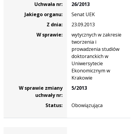
uchwały
Uchwała nr:
26/2013
nr
Jakiego organu:
Senat UEK
26/2013
Z dnia:
23.09.2013
W sprawie:
wytycznych w zakresie
tworzenia i
prowadzenia studiów
doktoranckich w
Uniwersytecie
Ekonomicznym w
Krakowie
W sprawie zmiany
5/2013
uchwały nr:
Status:
Obowiązująca
Dane