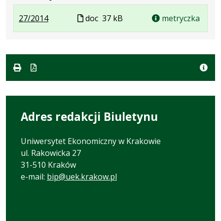
.
.
Plik
27/2014
doc
37 kB
metryczka
Plik
Rozmiar
w
w
pliku:
formacie
formacie:
37
doc
kB
Adres redakcji Biuletynu
Uniwersytet Ekonomiczny w Krakowie
ul. Rakowicka 27
31-510 Kraków
e-mail:
bip@uek.krakow.pl