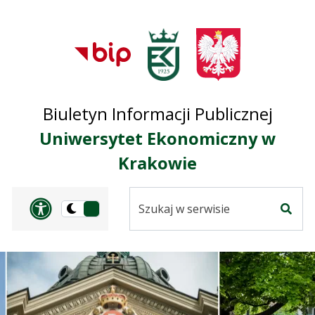
Przejdź do treści
Przejdź do mapy
Przejdź do
głównego menu
serwisu
Biuletyn Informacji Publicznej
Uniwersytet Ekonomiczny w
Krakowie
Szukaj
Panel dostosowania ułat
Przełącz
w
Szuka
na
serwisie
wersję
ciemną