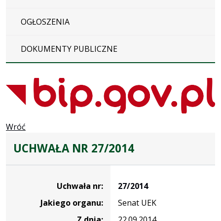
OGŁOSZENIA
DOKUMENTY PUBLICZNE
Wróć
UCHWAŁA NR 27/2014
Dane
uchwały
Uchwała nr:
27/2014
nr
Jakiego organu:
Senat UEK
27/2014
Z dnia:
22.09.2014