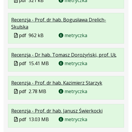
pdf
321 kB
metryczka
w
pliku:
się
w
formacie:
321
w
formacie
Recenzja - Prof. dr hab. Bogusława Drelich-
pdf
kB
nowej
.
.
.
Skulska
karcie.
Plik
Rozmiar
Otwiera
Plik
pdf
962 kB
metryczka
w
pliku:
się
w
formacie:
962
w
formacie
.
.
.
Recenzja - Dr hab. Tomasz Dorożyński, prof. UŁ
pdf
kB
nowej
Plik
Rozmia
Otwier
karcie.
Plik
pdf
15.41 MB
metryczka
w
pliku:
się
w
formaci
15.41
w
formacie
.
.
.
Recenzja - Prof. dr hab. Kazimierz Starzyk
pdf
MB
nowej
Plik
Rozmiar
Otwiera
karcie.
Plik
pdf
2.78 MB
metryczka
w
pliku:
się
w
formacie:
2.78
w
formacie
.
.
.
Recenzja - Prof. dr hab. Janusz Świerkocki
pdf
MB
nowej
Plik
Rozmiar
Otwiera
karcie.
Plik
pdf
13.03 MB
metryczka
w
pliku:
się
w
formacie:
13.03
w