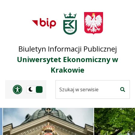
Przejdź do treści
Przejdź do mapy
Przejdź do
głównego menu
serwisu
Biuletyn Informacji Publicznej
Uniwersytet Ekonomiczny w
Krakowie
Szukaj
Panel dostosowania ułat
Przełącz
w
Szuka
na
serwisie
wersję
ciemną