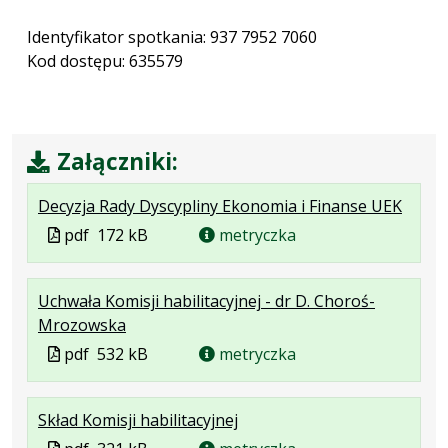
Identyfikator spotkania: 937 7952 7060
Kod dostępu: 635579
Załączniki:
.
.
.
Decyzja Rady Dyscypliny Ekonomia i Finanse UEK
Plik
Rozmi
Otwie
Plik
pdf
172 kB
metryczka
w
pliku:
się
w
formac
172
w
formacie
Uchwała Komisji habilitacyjnej - dr D. Choroś-
pdf
kB
nowej
.
.
.
Mrozowska
karcie
Plik
Rozmiar
Otwiera
Plik
pdf
532 kB
metryczka
w
pliku:
się
w
formacie:
532
w
formacie
.
.
.
Skład Komisji habilitacyjnej
pdf
kB
nowej
Plik
Rozmiar
Otwiera
karcie.
Plik