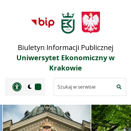
Przejdź do treści
Przejdź do mapy
Przejdź do
głównego menu
serwisu
Biuletyn Informacji Publicznej
Uniwersytet Ekonomiczny w
Krakowie
Szukaj
Panel dostosowania ułat
Przełącz
w
Szuka
na
serwisie
wersję
ciemną