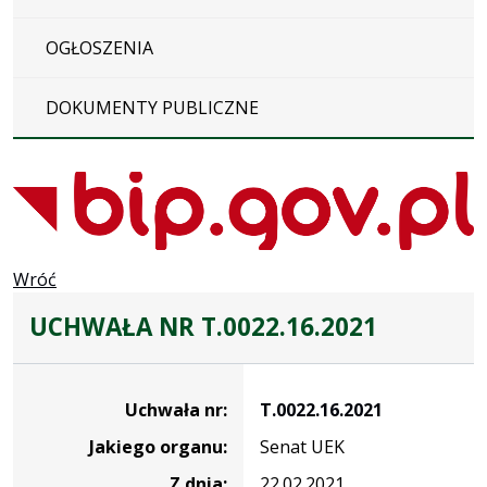
OGŁOSZENIA
DOKUMENTY PUBLICZNE
Wróć
UCHWAŁA NR T.0022.16.2021
Dane
uchwały
Uchwała nr:
T.0022.16.2021
nr
Jakiego organu:
Senat UEK
T.0022.16.2021
Z dnia:
22.02.2021