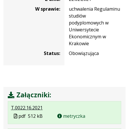
W sprawie:
uchwalenia Regulaminu
studiów
podyplomowych w
Uniwersytecie
Ekonomicznym w
Krakowie
Status:
Obowiązująca
Załączniki:
.
.
.
T.0022.16.2021
Plik
Rozmiar
Otwiera
Plik
pdf
512 kB
metryczka
w
pliku:
się
w
formacie:
512
w