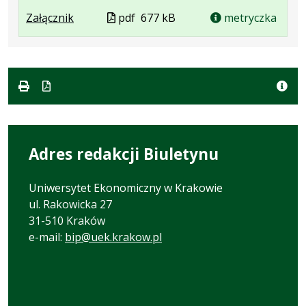
formacie
pdf
kB
nowej
.
.
.
Plik
Załącznik
pdf
677 kB
metryczka
karcie.
Plik
Rozmiar
Otwiera
w
w
pliku:
się
formacie
formacie:
677
w
pdf
kB
nowej
karcie.
Adres redakcji Biuletynu
Uniwersytet Ekonomiczny w Krakowie
ul. Rakowicka 27
31-510 Kraków
e-mail:
bip@uek.krakow.pl