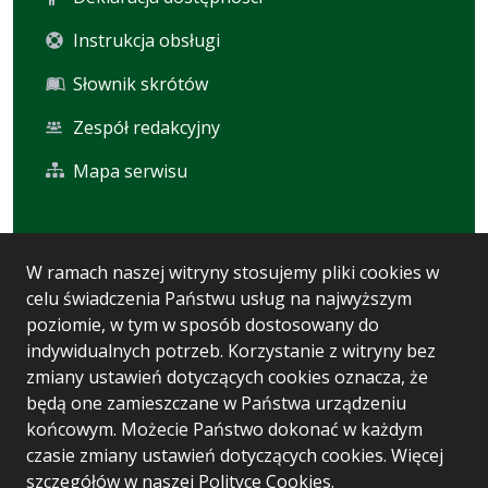
Instrukcja obsługi
Słownik skrótów
Zespół redakcyjny
Mapa serwisu
Statystyka i dane osobowe
W ramach naszej witryny stosujemy pliki cookies w
celu świadczenia Państwu usług na najwyższym
Statystyki oglądalności
poziomie, w tym w sposób dostosowany do
Ostatnio dodane
indywidualnych potrzeb. Korzystanie z witryny bez
zmiany ustawień dotyczących cookies oznacza, że
Polityka prywatności
będą one zamieszczane w Państwa urządzeniu
końcowym. Możecie Państwo dokonać w każdym
czasie zmiany ustawień dotyczących cookies. Więcej
Wersja systemu: 5.7.0 [93]
szczegółów w naszej
Polityce Cookies
.