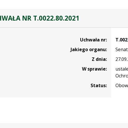
WAŁA NR T.0022.80.2021
Uchwała nr:
T.002
Jakiego organu:
Senat
.2021
Z dnia:
27.09
W sprawie:
ustal
Ochro
Status:
Obowi