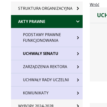
Wróć
STRUKTURA ORGANIZACYJNA
UCH
AKTY PRAWNE
Dane
uchwały
PODSTAWY PRAWNE
nr
FUNKCJONOWANIA
T.0022.80
UCHWAŁY SENATU
ZARZĄDZENIA REKTORA
UCHWAŁY RADY UCZELNI
KOMUNIKATY
WYBORY 2024-2028