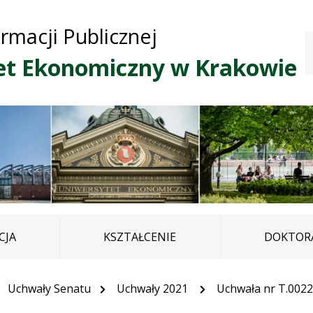
Przejdź do treści
Przejdź do mapy
Przejdź do
ormacji Publicznej
głównego menu
serwisu
et Ekonomiczny w Krakowie
CJA
KSZTAŁCENIE
DOKTORA
Uchwały Senatu
Uchwały 2021
Uchwała nr T.0022