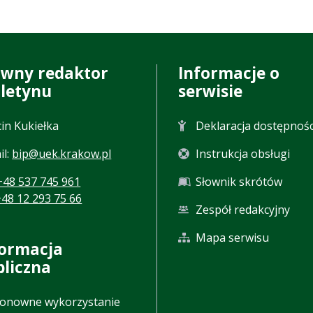
ówny redaktor
Informacje o
uletynu
serwisie
in Kukiełka
Deklaracja dostępnośc
il:
bip@uek.krakow.pl
Instrukcja obsługi
+48 537 745 961
Słownik skrótów
+48 12 293 75 66
Zespół redakcyjny
Mapa serwisu
formacja
bliczna
onowne wykorzystanie