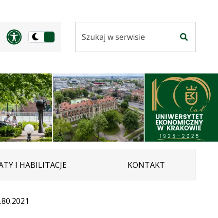
Szukaj
Panel dostosowania ułatwi
Przełącz
w
Szukaj
na
serwisie
wersję
ciemną
TY I HABILITACJE
KONTAKT
.80.2021