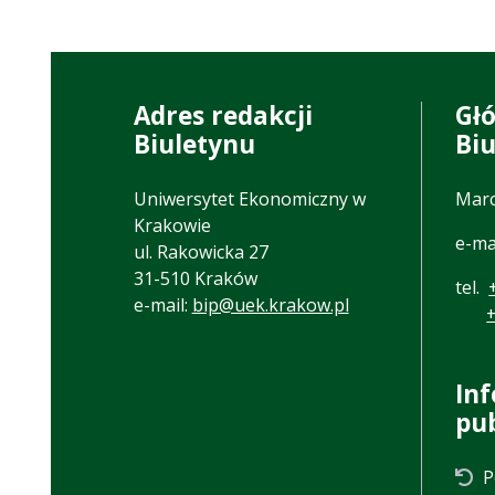
Adres redakcji
Gł
Biuletynu
Bi
Uniwersytet Ekonomiczny w
Marc
Krakowie
e-ma
ul. Rakowicka 27
31-510 Kraków
tel.
e-mail:
bip@uek.krakow.pl
In
pu
P