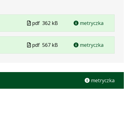
Plik
pdf
362 kB
metryczka
w
formacie
Plik
pdf
567 kB
metryczka
w
formacie
metryczka