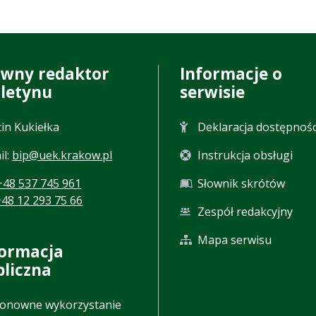
ówny redaktor
Informacje o
uletynu
serwisie
in Kukiełka
Deklaracja dostępnośc
il:
bip@uek.krakow.pl
Instrukcja obsługi
+48 537 745 961
Słownik skrótów
+48 12 293 75 66
Zespół redakcyjny
Mapa serwisu
formacja
bliczna
onowne wykorzystanie