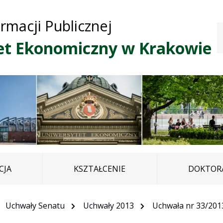
Przejdź do treści
Przejdź do mapy
Przejdź do
ormacji Publicznej
głównego menu
serwisu
et Ekonomiczny w Krakowie
CJA
KSZTAŁCENIE
DOKTORA
Uchwały Senatu
Uchwały 2013
Uchwała nr 33/201