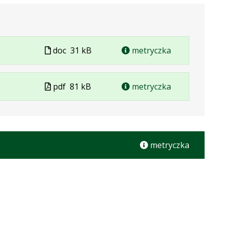
Plik
doc
31 kB
metryczka
w
formacie
Plik
pdf
81 kB
metryczka
w
formacie
metryczka