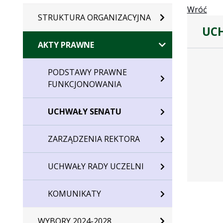
Wróć
STRUKTURA ORGANIZACYJNA
UCH
AKTY PRAWNE
Dane
uchwały
PODSTAWY PRAWNE
nr
FUNKCJONOWANIA
33/2013
UCHWAŁY SENATU
ZARZĄDZENIA REKTORA
UCHWAŁY RADY UCZELNI
KOMUNIKATY
WYBORY 2024-2028