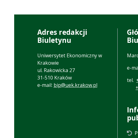
Adres redakcji
Gł
Biuletynu
Bi
Uniwersytet Ekonomiczny w
Marc
Krakowie
e-ma
ul. Rakowicka 27
31-510 Kraków
tel.
e-mail:
bip@uek.krakow.pl
In
pu
P