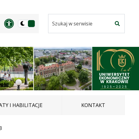
Szukaj
Panel dostosowania ułatwi
Przełącz
w
Szukaj
na
serwisie
wersję
ciemną
TY I HABILITACJE
KONTAKT
3