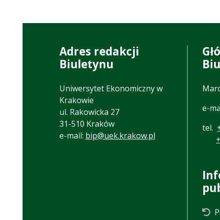
Adres redakcji
Gł
Biuletynu
Bi
Uniwersytet Ekonomiczny w
Marc
Krakowie
e-ma
ul. Rakowicka 27
31-510 Kraków
tel.
e-mail:
bip@uek.krakow.pl
In
pu
P