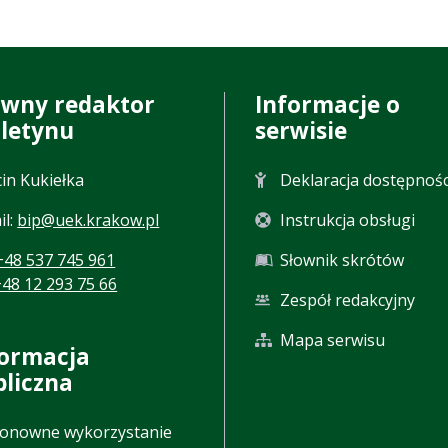
ówny redaktor
Informacje o
uletynu
serwisie
in Kukiełka
Deklaracja dostępnośc
il:
bip@uek.krakow.pl
Instrukcja obsługi
+48 537 745 961
Słownik skrótów
+48 12 293 75 66
Zespół redakcyjny
Mapa serwisu
formacja
bliczna
onowne wykorzystanie