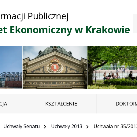
Przejdź do treści
Przejdź do mapy
Przejdź do
ormacji Publicznej
głównego menu
serwisu
et Ekonomiczny w Krakowie
CJA
KSZTAŁCENIE
DOKTORA
Uchwały Senatu
Uchwały 2013
Uchwała nr 35/201