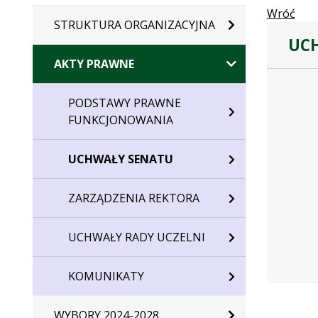
Wróć
STRUKTURA ORGANIZACYJNA
UCH
AKTY PRAWNE
Dane
uchwały
PODSTAWY PRAWNE
nr
FUNKCJONOWANIA
35/2013
UCHWAŁY SENATU
ZARZĄDZENIA REKTORA
UCHWAŁY RADY UCZELNI
KOMUNIKATY
WYBORY 2024-2028