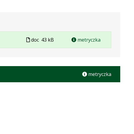
Plik
doc
43 kB
metryczka
w
formacie
metryczka