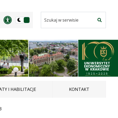
Szukaj
Panel dostosowania ułatwi
Przełącz
w
Szukaj
na
serwisie
wersję
ciemną
TY I HABILITACJE
KONTAKT
3