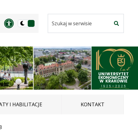
Szukaj
Panel dostosowania ułatwi
Przełącz
w
Szukaj
na
serwisie
wersję
ciemną
TY I HABILITACJE
KONTAKT
3