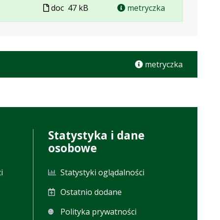
Plik
doc
47 kB
metryczka
w
formacie
metryczka
Statystyka i dane
osobowe
i
Statystyki oglądalności
Ostatnio dodane
Polityka prywatności