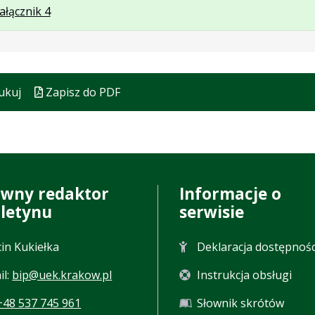
.
.
ałącznik 4
formacie:
60
Plik
Rozmiar
doc
kB
w
pliku:
formacie:
47
doc
kB
ukuj
Zapisz do PDF
ówny redaktor
Informacje o
uletynu
serwisie
in Kukiełka
Deklaracja dostępnośc
il:
bip@uek.krakow.pl
Instrukcja obsługi
+48 537 745 961
Słownik skrótów