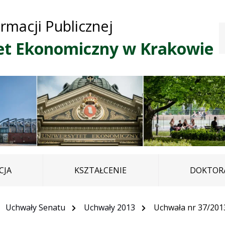
Przejdź do treści
Przejdź do mapy
Przejdź do
ormacji Publicznej
głównego menu
serwisu
et Ekonomiczny w Krakowie
CJA
KSZTAŁCENIE
DOKTORA
Uchwały Senatu
Uchwały 2013
Uchwała nr 37/201