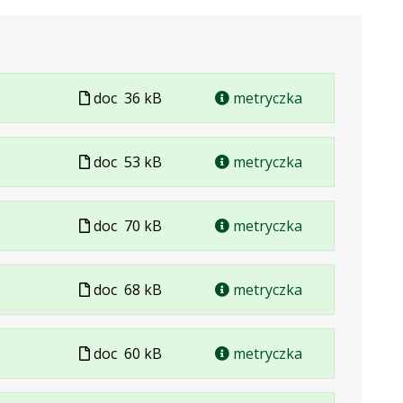
Plik
doc
36 kB
metryczka
w
formacie
Plik
doc
53 kB
metryczka
w
formacie
Plik
doc
70 kB
metryczka
w
formacie
Plik
doc
68 kB
metryczka
w
formacie
Plik
doc
60 kB
metryczka
w
formacie