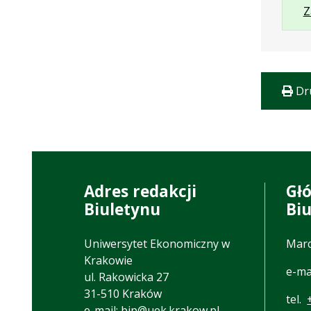
Z
Dr
Adres redakcji
Gł
Biuletynu
Bi
Uniwersytet Ekonomiczny w
Marc
Krakowie
e-ma
ul. Rakowicka 27
31-510 Kraków
tel.
e-mail:
bip@uek.krakow.pl