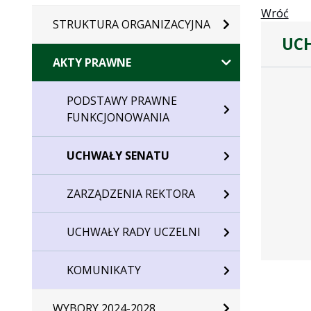
Wróć
STRUKTURA ORGANIZACYJNA
UCH
AKTY PRAWNE
Dane
uchwały
PODSTAWY PRAWNE
nr
FUNKCJONOWANIA
37/2013
UCHWAŁY SENATU
ZARZĄDZENIA REKTORA
UCHWAŁY RADY UCZELNI
KOMUNIKATY
WYBORY 2024-2028